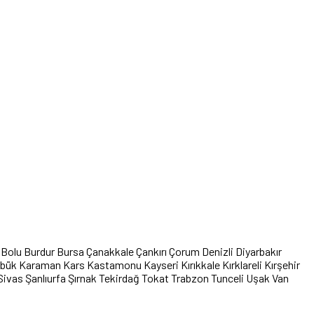
Bolu
Burdur
Bursa
Çanakkale
Çankırı
Çorum
Denizli
Diyarbakır
abük
Karaman
Kars
Kastamonu
Kayseri
Kırıkkale
Kırklareli
Kırşehir
Sivas
Şanlıurfa
Şırnak
Tekirdağ
Tokat
Trabzon
Tunceli
Uşak
Van