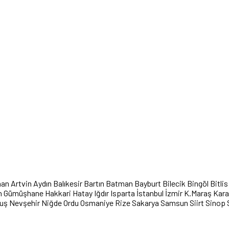
han
Artvin
Aydın
Balıkesir
Bartın
Batman
Bayburt
Bilecik
Bingöl
Bitlis
n
Gümüşhane
Hakkari
Hatay
Iğdır
Isparta
İstanbul
İzmir
K.Maraş
Kar
uş
Nevşehir
Niğde
Ordu
Osmaniye
Rize
Sakarya
Samsun
Siirt
Sinop