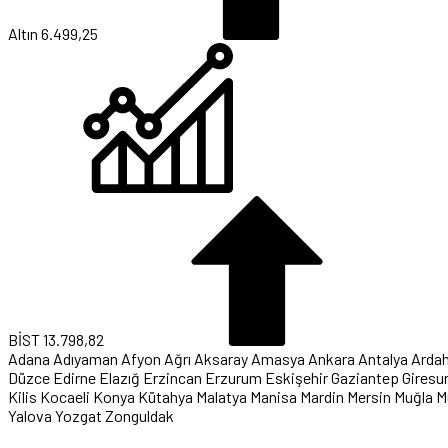
Altın
6.499,25
BİST
13.798,82
Adana
Adıyaman
Afyon
Ağrı
Aksaray
Amasya
Ankara
Antalya
Arda
Düzce
Edirne
Elazığ
Erzincan
Erzurum
Eskişehir
Gaziantep
Giresu
Kilis
Kocaeli
Konya
Kütahya
Malatya
Manisa
Mardin
Mersin
Muğla
M
Yalova
Yozgat
Zonguldak