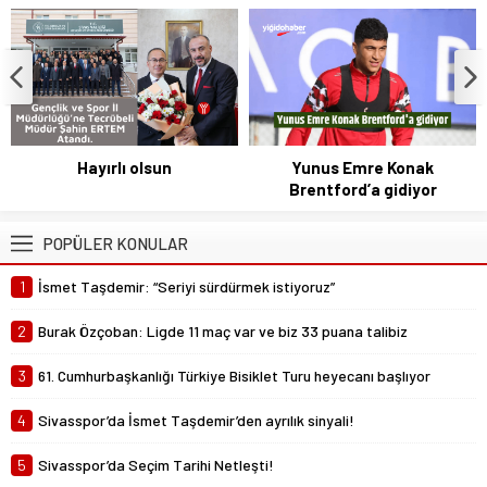
yapan Sivas Cumhuriyet Üniversitesi
Spor Bilimler...
Yunus Emre Konak
Sivasspor’da Bülent Uygun
Brentford’a gidiyor
dönemi
POPÜLER KONULAR
1
İsmet Taşdemir: “Seriyi sürdürmek istiyoruz”
2
Burak Özçoban: Ligde 11 maç var ve biz 33 puana talibiz
3
61. Cumhurbaşkanlığı Türkiye Bisiklet Turu heyecanı başlıyor
4
Sivasspor’da İsmet Taşdemir’den ayrılık sinyali!
5
Sivasspor’da Seçim Tarihi Netleşti!