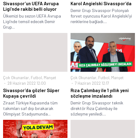
Sivasspor’un UEFA Avrupa
Karol Angielski Sivasspor’da
Ligi’nde rakibi belli oluyor
Demir Grup Sivasspor Polonyalı
Ülkemizi bu sezon UEFA Avrupa
forvet oyuncusu Karol Angielski’yi
Ligi’nde temsil edecek Demir
renklerine bağladı....
Grup...
Çok Okunanlar
,
Futbol
,
Manşet
Çok Okunanlar
,
Futbol
,
Manşet
28 Haziran 2022 12:00
7 Haziran 2022 12:17
Sivasspor’da gözler Süper
Rıza Çalımbay ile 1 yıllık yeni
Kupaya çevrildi
sözleşme imzalandı
Ziraat Türkiye Kupasında tüm
Demir Grup Sivasspor teknik
takımları saf dışı bırakarak
direktör Rıza Çalımbay ile
Olimpiyat Stadyumunda...
sözleşme yeniledi....