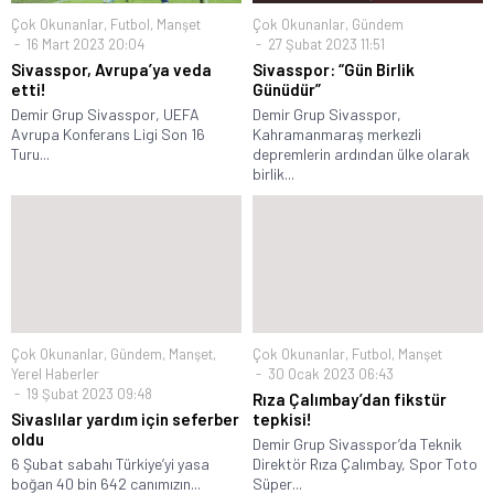
Çok Okunanlar
,
Futbol
,
Manşet
Çok Okunanlar
,
Gündem
16 Mart 2023 20:04
27 Şubat 2023 11:51
Sivasspor, Avrupa’ya veda
Sivasspor: “Gün Birlik
etti!
Günüdür”
Demir Grup Sivasspor, UEFA
Demir Grup Sivasspor,
Avrupa Konferans Ligi Son 16
Kahramanmaraş merkezli
Turu...
depremlerin ardından ülke olarak
birlik...
Çok Okunanlar
,
Gündem
,
Manşet
,
Çok Okunanlar
,
Futbol
,
Manşet
Yerel Haberler
30 Ocak 2023 06:43
19 Şubat 2023 09:48
Rıza Çalımbay’dan fikstür
Sivaslılar yardım için seferber
tepkisi!
oldu
Demir Grup Sivasspor’da Teknik
6 Şubat sabahı Türkiye’yi yasa
Direktör Rıza Çalımbay, Spor Toto
boğan 40 bin 642 canımızın...
Süper...