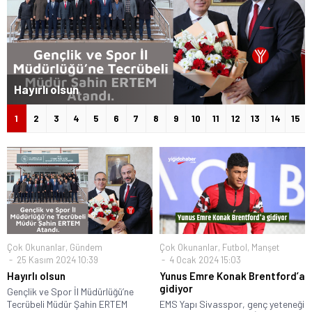
Yunus Emre Konak Brentford’a gidiyor
1
2
3
4
5
6
7
8
9
10
11
12
13
14
15
Çok Okunanlar
,
Gündem
Çok Okunanlar
,
Futbol
,
Manşet
25 Kasım 2024 10:39
4 Ocak 2024 15:03
Hayırlı olsun
Yunus Emre Konak Brentford’a
gidiyor
Gençlik ve Spor İl Müdürlüğü’ne
Tecrübeli Müdür Şahin ERTEM
EMS Yapı Sivasspor, genç yeteneği