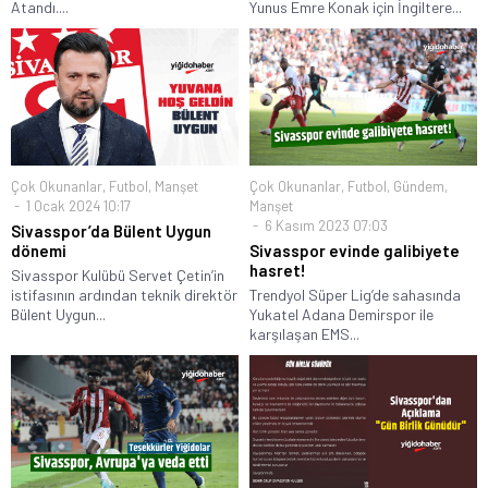
Atandı....
Yunus Emre Konak için İngiltere...
Çok Okunanlar
,
Futbol
,
Manşet
Çok Okunanlar
,
Futbol
,
Gündem
,
1 Ocak 2024 10:17
Manşet
6 Kasım 2023 07:03
Sivasspor’da Bülent Uygun
dönemi
Sivasspor evinde galibiyete
hasret!
Sivasspor Kulübü Servet Çetin’in
istifasının ardından teknik direktör
Trendyol Süper Lig’de sahasında
Bülent Uygun...
Yukatel Adana Demirspor ile
karşılaşan EMS...