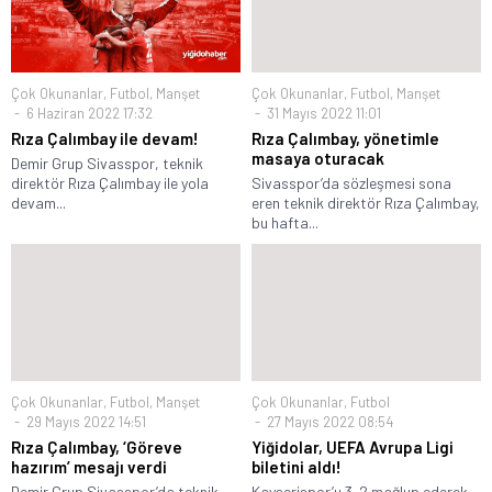
Çok Okunanlar
,
Futbol
,
Manşet
Çok Okunanlar
,
Futbol
,
Manşet
6 Haziran 2022 17:32
31 Mayıs 2022 11:01
Rıza Çalımbay ile devam!
Rıza Çalımbay, yönetimle
masaya oturacak
Demir Grup Sivasspor, teknik
direktör Rıza Çalımbay ile yola
Sivasspor’da sözleşmesi sona
devam...
eren teknik direktör Rıza Çalımbay,
bu hafta...
Çok Okunanlar
,
Futbol
,
Manşet
Çok Okunanlar
,
Futbol
29 Mayıs 2022 14:51
27 Mayıs 2022 08:54
Rıza Çalımbay, ‘Göreve
Yiğidolar, UEFA Avrupa Ligi
hazırım’ mesajı verdi
biletini aldı!
Demir Grup Sivasspor’da teknik
Kayserispor’u 3-2 mağlup ederek