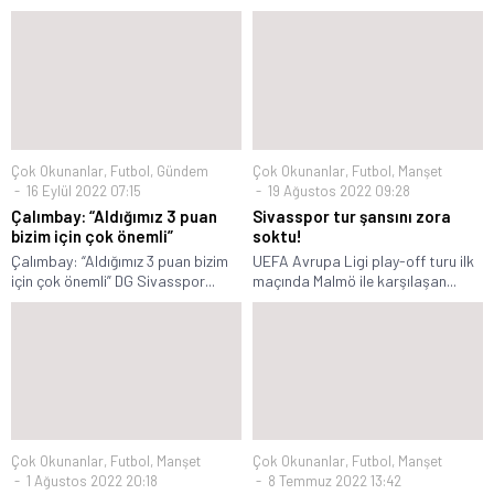
Çok Okunanlar
,
Futbol
,
Gündem
Çok Okunanlar
,
Futbol
,
Manşet
16 Eylül 2022 07:15
19 Ağustos 2022 09:28
Çalımbay: “Aldığımız 3 puan
Sivasspor tur şansını zora
bizim için çok önemli”
soktu!
Çalımbay: “Aldığımız 3 puan bizim
UEFA Avrupa Ligi play-off turu ilk
için çok önemli” DG Sivasspor...
maçında Malmö ile karşılaşan...
Çok Okunanlar
,
Futbol
,
Manşet
Çok Okunanlar
,
Futbol
,
Manşet
1 Ağustos 2022 20:18
8 Temmuz 2022 13:42