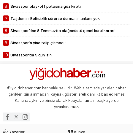
6
Sivasspor play-off potasına göz kırptı
7
Taşdemir: Belirsizlik sürerse durmanın anlamı yok
8
Sivasspor’dan 8 Temmuz’da olağanüstü genel kurul kararı!
9
Sivasspor’a yine talip çıkmadı!
10
Sivasspor’da 5 gün izin
© yigidohaber.com her hakkı saklıdır. Web sitemizde yer alan haber
içerikleri izin alınmadan, kaynak gösterilerek dahi iktibas edilemez.
Kanuna aykırı ve izinsiz olarak kopyalanamaz, başka yerde
yayınlanamaz.
Yazarlar
Künye