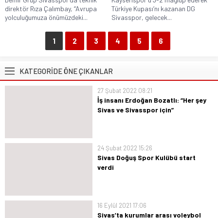
direktör Rıza Çalımbay, “Avrupa
Türkiye Kupası’nı kazanan DG
yolculuğumuza önümüzdeki...
Sivasspor, gelecek...
1
2
3
4
5
6
KATEGORİDE ÖNE ÇIKANLAR
27 Şubat 2022 08:21
İş insanı Erdoğan Bozatlı: “Her şey
Sivas ve Sivasspor için”
İstanbul’da örnek kişiliği ile gönüllerde
taht kuran Sivas ve Sivasspor için
hiçbir fedakarlıktan kaçınmayan iş
24 Şubat 2022 15:26
insanı Erdoğan Bozatlı “ Şehrimi ve
Sivas Doğuş Spor Kulübü start
şehrimin takımını çok seviyorum.
verdi
Taraftarlarımıza daha yakın olmak
Sivas voleybolunun yeni ekibi Sivas
amacıyla...
Doğuş Spor Kulübü çalışmalarına start
verdi. Sivas voleyboluna hızlı bir giriş
16 Eylül 2021 17:06
yapan Sivas Doğuş Spor Kulübü, ilimizi
Sivas’ta kurumlar arası voleybol