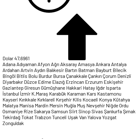
Dolar
47,6961
Adana
Adıyaman
Afyon
Ağrı
Aksaray
Amasya
Ankara
Antalya
Ardahan
Artvin
Aydın
Balıkesir
Bartın
Batman
Bayburt
Bilecik
Bingöl
Bitlis
Bolu
Burdur
Bursa
Çanakkale
Çankırı
Çorum
Denizli
Diyarbakır
Düzce
Edirne
Elazığ
Erzincan
Erzurum
Eskişehir
Gaziantep
Giresun
Gümüşhane
Hakkari
Hatay
Iğdır
Isparta
İstanbul
İzmir
K.Maraş
Karabük
Karaman
Kars
Kastamonu
Kayseri
Kırıkkale
Kırklareli
Kırşehir
Kilis
Kocaeli
Konya
Kütahya
Malatya
Manisa
Mardin
Mersin
Muğla
Muş
Nevşehir
Niğde
Ordu
Osmaniye
Rize
Sakarya
Samsun
Siirt
Sinop
Sivas
Şanlıurfa
Şırnak
Tekirdağ
Tokat
Trabzon
Tunceli
Uşak
Van
Yalova
Yozgat
Zonguldak