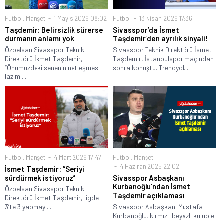
Futbol
,
Manşet
1 Mayıs 2026 08:02
Futbol
13 Nisan 2026 17:36
Taşdemir: Belirsizlik sürerse
Sivasspor’da İsmet
durmanın anlamı yok
Taşdemir’den ayrılık sinyali!
Özbelsan Sivasspor Teknik
Sivasspor Teknik Direktörü İsmet
Direktörü İsmet Taşdemir,
Taşdemir, İstanbulspor maçından
“Önümüzdeki senenin netleşmesi
sonra konuştu. Trendyol...
lazım....
Futbol
,
Manşet
4 Mart 2026 17:47
Futbol
,
Manşet
4 Haziran 2025 22:02
İsmet Taşdemir: “Seriyi
sürdürmek istiyoruz”
Sivasspor Asbaşkanı
Kurbanoğlu’ndan İsmet
Özbelsan Sivasspor Teknik
Taşdemir açıklaması
Direktörü İsmet Taşdemir, ligde
3’te 3 yapmayı...
Sivasspor Asbaşkanı Mustafa
Kurbanoğlu, kırmızı-beyazlı kulüple