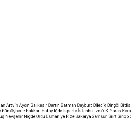
han
Artvin
Aydın
Balıkesir
Bartın
Batman
Bayburt
Bilecik
Bingöl
Bitlis
n
Gümüşhane
Hakkari
Hatay
Iğdır
Isparta
İstanbul
İzmir
K.Maraş
Kar
uş
Nevşehir
Niğde
Ordu
Osmaniye
Rize
Sakarya
Samsun
Siirt
Sinop