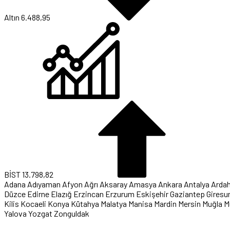
Altın
6.488,95
BİST
13.798,82
Adana
Adıyaman
Afyon
Ağrı
Aksaray
Amasya
Ankara
Antalya
Arda
Düzce
Edirne
Elazığ
Erzincan
Erzurum
Eskişehir
Gaziantep
Giresu
Kilis
Kocaeli
Konya
Kütahya
Malatya
Manisa
Mardin
Mersin
Muğla
M
Yalova
Yozgat
Zonguldak