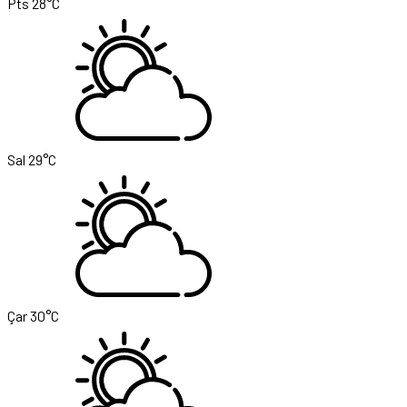
Pts
28°C
Sal
29°C
Çar
30°C