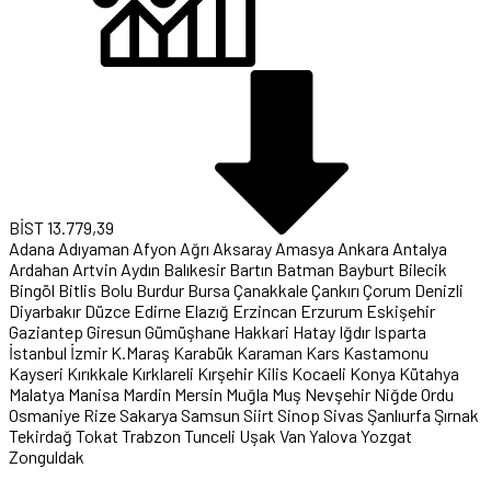
BİST
13.779,39
Adana
Adıyaman
Afyon
Ağrı
Aksaray
Amasya
Ankara
Antalya
Ardahan
Artvin
Aydın
Balıkesir
Bartın
Batman
Bayburt
Bilecik
Bingöl
Bitlis
Bolu
Burdur
Bursa
Çanakkale
Çankırı
Çorum
Denizli
Diyarbakır
Düzce
Edirne
Elazığ
Erzincan
Erzurum
Eskişehir
Gaziantep
Giresun
Gümüşhane
Hakkari
Hatay
Iğdır
Isparta
İstanbul
İzmir
K.Maraş
Karabük
Karaman
Kars
Kastamonu
Kayseri
Kırıkkale
Kırklareli
Kırşehir
Kilis
Kocaeli
Konya
Kütahya
Malatya
Manisa
Mardin
Mersin
Muğla
Muş
Nevşehir
Niğde
Ordu
Osmaniye
Rize
Sakarya
Samsun
Siirt
Sinop
Sivas
Şanlıurfa
Şırnak
Tekirdağ
Tokat
Trabzon
Tunceli
Uşak
Van
Yalova
Yozgat
Zonguldak