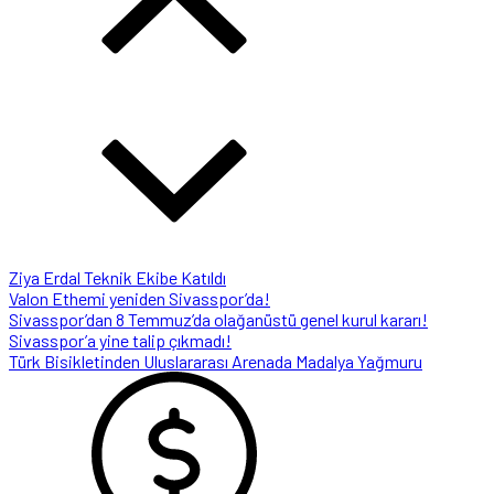
Ziya Erdal Teknik Ekibe Katıldı
Valon Ethemi yeniden Sivasspor’da!
Sivasspor’dan 8 Temmuz’da olağanüstü genel kurul kararı!
Sivasspor’a yine talip çıkmadı!
Türk Bisikletinden Uluslararası Arenada Madalya Yağmuru