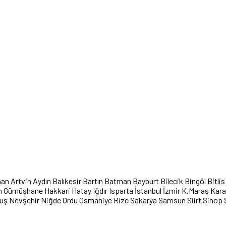
han
Artvin
Aydın
Balıkesir
Bartın
Batman
Bayburt
Bilecik
Bingöl
Bitlis
n
Gümüşhane
Hakkari
Hatay
Iğdır
Isparta
İstanbul
İzmir
K.Maraş
Kar
uş
Nevşehir
Niğde
Ordu
Osmaniye
Rize
Sakarya
Samsun
Siirt
Sinop