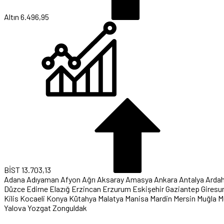
Altın
6.496,95
BİST
13.703,13
Adana
Adıyaman
Afyon
Ağrı
Aksaray
Amasya
Ankara
Antalya
Arda
Düzce
Edirne
Elazığ
Erzincan
Erzurum
Eskişehir
Gaziantep
Giresu
Kilis
Kocaeli
Konya
Kütahya
Malatya
Manisa
Mardin
Mersin
Muğla
M
Yalova
Yozgat
Zonguldak