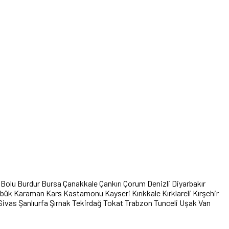
Bolu
Burdur
Bursa
Çanakkale
Çankırı
Çorum
Denizli
Diyarbakır
abük
Karaman
Kars
Kastamonu
Kayseri
Kırıkkale
Kırklareli
Kırşehir
Sivas
Şanlıurfa
Şırnak
Tekirdağ
Tokat
Trabzon
Tunceli
Uşak
Van