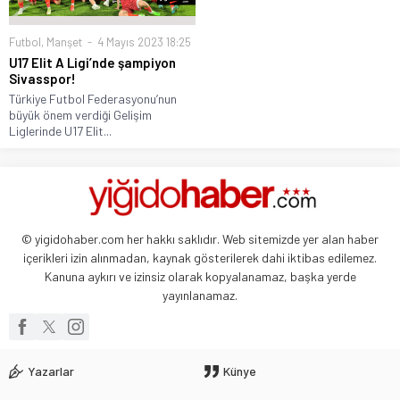
Futbol
,
Manşet
4 Mayıs 2023 18:25
U17 Elit A Ligi’nde şampiyon
Sivasspor!
Türkiye Futbol Federasyonu’nun
büyük önem verdiği Gelişim
Liglerinde U17 Elit...
© yigidohaber.com her hakkı saklıdır. Web sitemizde yer alan haber
içerikleri izin alınmadan, kaynak gösterilerek dahi iktibas edilemez.
Kanuna aykırı ve izinsiz olarak kopyalanamaz, başka yerde
yayınlanamaz.
Yazarlar
Künye