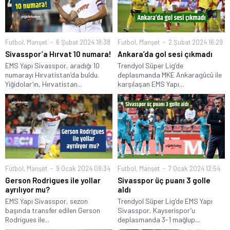
Futbol
,
Manşet
6 Şubat 2024 18:38
Futbol
,
Manşet
2 Şubat 2024 16:29
Sivasspor’a Hırvat 10 numara!
Ankara’da gol sesi çıkmadı
EMS Yapı Sivasspor, aradığı 10
Trendyol Süper Lig’de
numarayı Hırvatistan’da buldu.
deplasmanda MKE Ankaragücü ile
Yiğidolar’ın, Hırvatistan...
karşılaşan EMS Yapı...
Futbol
,
Manşet
9 Ocak 2024 08:34
Futbol
,
Manşet
7 Ocak 2024 12:54
Gerson Rodrigues ile yollar
Sivasspor üç puanı 3 golle
ayrılıyor mu?
aldı
EMS Yapı Sivasspor, sezon
Trendyol Süper Lig’de EMS Yapı
başında transfer edilen Gerson
Sivasspor, Kayserispor’u
Rodrigues ile...
deplasmanda 3-1 mağlup...