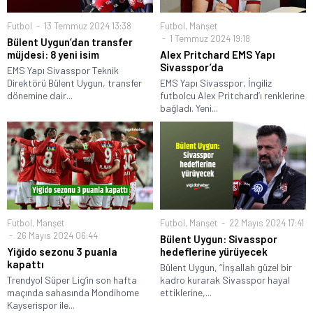
Futbol
13 Temmuz 2024 13:38
Futbol
,
Manşet
1 Temmuz 2024 19:18
Bülent Uygun’dan transfer
müjdesi: 8 yeni isim
Alex Pritchard EMS Yapı
Sivasspor’da
EMS Yapı Sivasspor Teknik
Direktörü Bülent Uygun, transfer
EMS Yapı Sivasspor, İngiliz
dönemine dair...
futbolcu Alex Pritchard’ı renklerine
bağladı. Yeni...
Futbol
,
Manşet
Futbol
,
Manşet
22 Mayıs 2024 17:41
26 Mayıs 2024 06:44
Bülent Uygun: Sivasspor
Yiğido sezonu 3 puanla
hedeflerine yürüyecek
kapattı
Bülent Uygun, “İnşallah güzel bir
Trendyol Süper Lig’in son hafta
kadro kurarak Sivasspor hayal
maçında sahasında Mondihome
ettiklerine,...
Kayserispor ile...