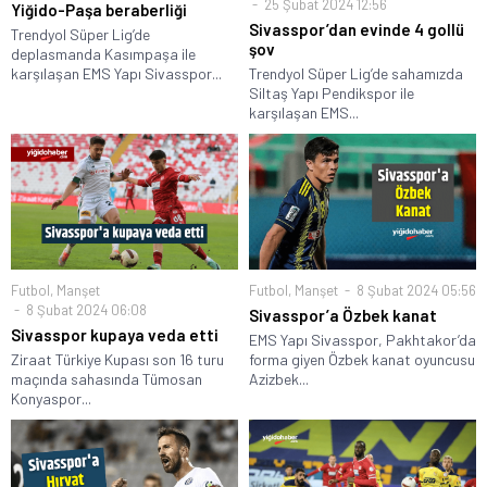
25 Şubat 2024 12:56
Yiğido-Paşa beraberliği
Sivasspor’dan evinde 4 gollü
Trendyol Süper Lig’de
şov
deplasmanda Kasımpaşa ile
karşılaşan EMS Yapı Sivasspor...
Trendyol Süper Lig’de sahamızda
Siltaş Yapı Pendikspor ile
karşılaşan EMS...
Futbol
,
Manşet
Futbol
,
Manşet
8 Şubat 2024 05:56
8 Şubat 2024 06:08
Sivasspor’a Özbek kanat
Sivasspor kupaya veda etti
EMS Yapı Sivasspor, Pakhtakor’da
Ziraat Türkiye Kupası son 16 turu
forma giyen Özbek kanat oyuncusu
maçında sahasında Tümosan
Azizbek...
Konyaspor...