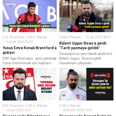
Çok Okunanlar
,
Futbol
,
Manşet
Futbol
,
Manşet
1 Ocak 2024 18:54
4 Ocak 2024 15:03
Bülent Uygun Sivas’a geldi:
Yunus Emre Konak Brentford’a
“Tarih yazmaya geldik”
gidiyor
Sivasspor’un yeni teknik direktörü
EMS Yapı Sivasspor, genç yeteneği
Bülent Uygun, Sivas’a geldi.
Yunus Emre Konak için İngiltere...
Havalimanı çıkışında...
Çok Okunanlar
,
Futbol
,
Manşet
Futbol
,
Manşet
1 Ocak 2024 10:17
29 Aralık 2023 14:04
Sivasspor’da Bülent Uygun
Sivasspor’da Servet Çetin ile