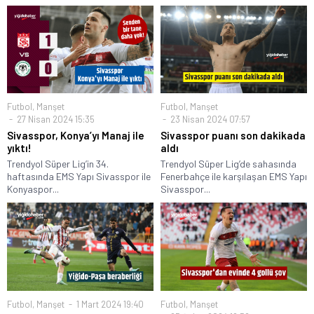
Futbol
,
Manşet
Futbol
,
Manşet
27 Nisan 2024 15:35
23 Nisan 2024 07:57
Sivasspor, Konya’yı Manaj ile
Sivasspor puanı son dakikada
yıktı!
aldı
Trendyol Süper Lig’in 34.
Trendyol Süper Lig’de sahasında
haftasında EMS Yapı Sivasspor ile
Fenerbahçe ile karşılaşan EMS Yapı
Konyaspor...
Sivasspor...
Futbol
,
Manşet
1 Mart 2024 19:40
Futbol
,
Manşet