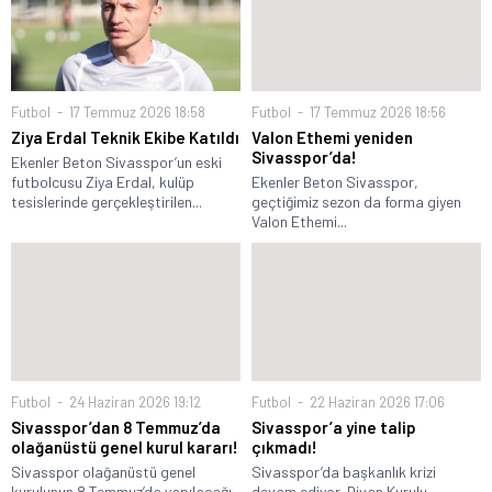
Futbol
17 Temmuz 2026 18:58
Futbol
17 Temmuz 2026 18:56
Ziya Erdal Teknik Ekibe Katıldı
Valon Ethemi yeniden
Sivasspor’da!
Ekenler Beton Sivasspor’un eski
futbolcusu Ziya Erdal, kulüp
Ekenler Beton Sivasspor,
tesislerinde gerçekleştirilen...
geçtiğimiz sezon da forma giyen
Valon Ethemi...
Futbol
24 Haziran 2026 19:12
Futbol
22 Haziran 2026 17:06
Sivasspor’dan 8 Temmuz’da
Sivasspor’a yine talip
olağanüstü genel kurul kararı!
çıkmadı!
Sivasspor olağanüstü genel
Sivasspor’da başkanlık krizi
kurulunun 8 Temmuz’da yapılacağı
devam ediyor. Divan Kurulu