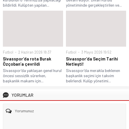
bildirildi. Kulüpten yapılan...
yönetiminde gerçekleştirilen ve...
Futbol
2 Haziran 2026 18:37
Futbol
3 Mayıs 2026 19:52
Sivasspor’da rota Burak
Sivasspor’da Seçim Tarihi
Özçoban’a çevrildi
Netleşti!
Sivasspor’da yaklaşan genel kurul
Sivasspor’da merakla beklenen
öncesi sessizlik sürerken,
başkanlık seçimi için takvim
başkanlık makamı için...
belirlendi. Kulüp yönetimi...
YORUMLAR