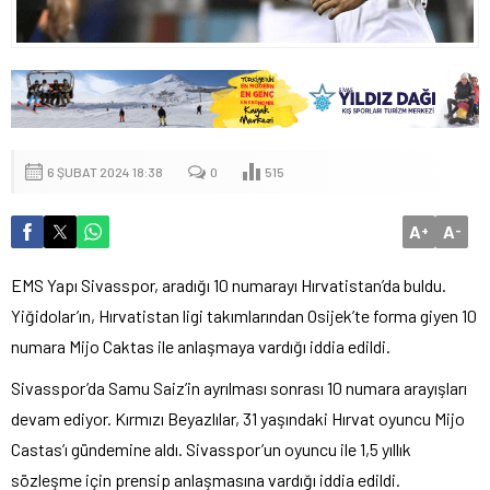
6 ŞUBAT 2024 18:38
0
515
A
A
+
-
EMS Yapı Sivasspor, aradığı 10 numarayı Hırvatistan’da buldu.
Yiğidolar’ın, Hırvatistan ligi takımlarından Osijek’te forma giyen 10
numara Mijo Caktas ile anlaşmaya vardığı iddia edildi.
Sivasspor’da Samu Saiz’in ayrılması sonrası 10 numara arayışları
devam ediyor. Kırmızı Beyazlılar, 31 yaşındaki Hırvat oyuncu Mijo
Castas’ı gündemine aldı. Sivasspor’un oyuncu ile 1,5 yıllık
sözleşme için prensip anlaşmasına vardığı iddia edildi.