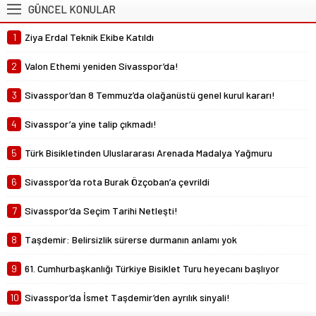
GÜNCEL KONULAR
Abdullah Yiğit
1
Ziya Erdal Teknik Ekibe Katıldı
Böyle ayrılık olmaz
26 Mayıs 2024 06:51
2
Valon Ethemi yeniden Sivasspor’da!
3
Sivasspor’dan 8 Temmuz’da olağanüstü genel kurul kararı!
4
Sivasspor’a yine talip çıkmadı!
5
Türk Bisikletinden Uluslararası Arenada Madalya Yağmuru
6
Sivasspor’da rota Burak Özçoban’a çevrildi
7
Sivasspor’da Seçim Tarihi Netleşti!
8
Taşdemir: Belirsizlik sürerse durmanın anlamı yok
9
61. Cumhurbaşkanlığı Türkiye Bisiklet Turu heyecanı başlıyor
10
Sivasspor’da İsmet Taşdemir’den ayrılık sinyali!