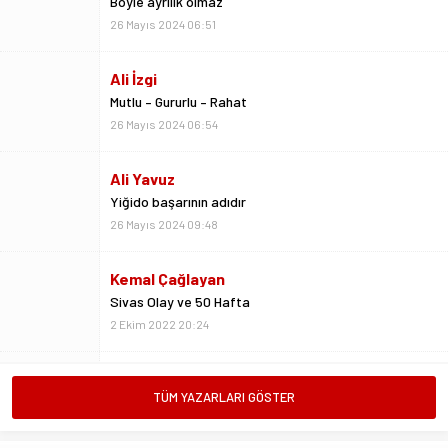
Mutlu – Gururlu – Rahat
26 Mayıs 2024 06:54
Ali Yavuz
Yiğido başarının adıdır
26 Mayıs 2024 09:48
Kemal Çağlayan
Sivas Olay ve 50 Hafta
2 Ekim 2022 20:24
Metin Kulaksız
Vedalar da sevgidendir
26 Mayıs 2024 06:53
Mustafa Ateş
TÜM YAZARLARI GÖSTER
“Biz ligde kalacağız”
23 Şubat 2025 07:02