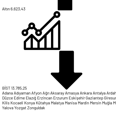
Altın
6.623,43
BİST
13.785,25
Adana
Adıyaman
Afyon
Ağrı
Aksaray
Amasya
Ankara
Antalya
Arda
Düzce
Edirne
Elazığ
Erzincan
Erzurum
Eskişehir
Gaziantep
Giresu
Kilis
Kocaeli
Konya
Kütahya
Malatya
Manisa
Mardin
Mersin
Muğla
M
Yalova
Yozgat
Zonguldak