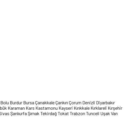
Bolu
Burdur
Bursa
Çanakkale
Çankırı
Çorum
Denizli
Diyarbakır
abük
Karaman
Kars
Kastamonu
Kayseri
Kırıkkale
Kırklareli
Kırşehir
Sivas
Şanlıurfa
Şırnak
Tekirdağ
Tokat
Trabzon
Tunceli
Uşak
Van