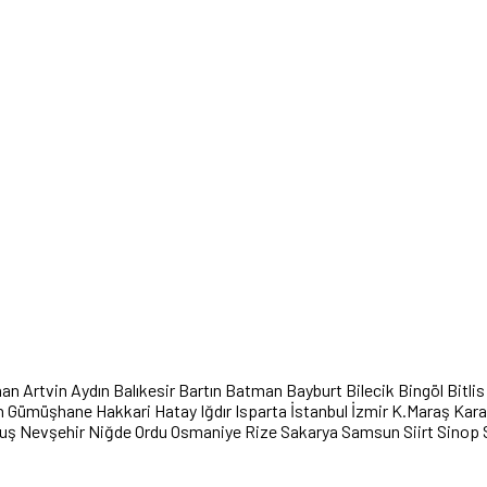
han
Artvin
Aydın
Balıkesir
Bartın
Batman
Bayburt
Bilecik
Bingöl
Bitlis
n
Gümüşhane
Hakkari
Hatay
Iğdır
Isparta
İstanbul
İzmir
K.Maraş
Kar
uş
Nevşehir
Niğde
Ordu
Osmaniye
Rize
Sakarya
Samsun
Siirt
Sinop