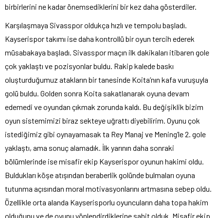
birbirlerini ne kadar önemsediklerini bir kez daha gösterdiler.
Karşılaşmaya Sivasspor oldukça hızlı ve tempolu başladı.
Kayserispor takımı ise daha kontrollü bir oyun tercih ederek
müsabakaya başladı. Sivasspor maçın ilk dakikaları itibaren gole
çok yaklaştı ve pozisyonlar buldu. Rakip kalede baskı
oluşturduğumuz atakların bir tanesinde Koita’nın kafa vuruşuyla
golü buldu. Golden sonra Koita sakatlanarak oyuna devam
edemedi ve oyundan çıkmak zorunda kaldı. Bu değişiklik bizim
oyun sistemimizi biraz sekteye uğrattı diyebilirim. Oyunu çok
istediğimiz gibi oynayamasak ta Rey Manaj ve Mening’le 2. gole
yaklaştı, ama sonuç alamadık. İlk yarının daha sonraki
bölümlerinde ise misafir ekip Kayserispor oyunun hakimi oldu.
Buldukları köşe atışından beraberlik golünde bulmaları oyuna
tutunma açısından moral motivasyonlarını artmasına sebep oldu.
Özellikle orta alanda Kayserisporlu oyuncuların daha topa hakim
olduğunu ve de oyunu yönlendirdiklerine şahit olduk. Misafir ekip