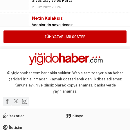
Vedalar da sevgidendir
26 Mayıs 2024 06:53
Mustafa Ateş
“Biz ligde kalacağız”
23 Şubat 2025 07:02
TÜM YAZARLARI GÖSTER
Abdullah Yiğit
Böyle ayrılık olmaz
26 Mayıs 2024 06:51
© yigidohaber.com her hakkı saklıdır. Web sitemizde yer alan haber
içerikleri izin alınmadan, kaynak gösterilerek dahi iktibas edilemez.
Kanuna aykırı ve izinsiz olarak kopyalanamaz, başka yerde
yayınlanamaz.
Yazarlar
Künye
İletişim