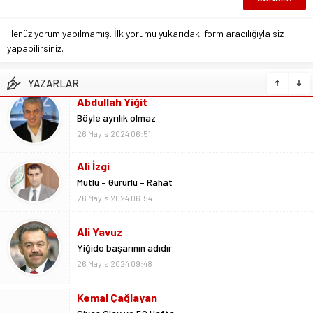
Henüz yorum yapılmamış. İlk yorumu yukarıdaki form aracılığıyla siz
yapabilirsiniz.
YAZARLAR
Ali İzgi
Mutlu – Gururlu – Rahat
26 Mayıs 2024 06:54
Ali Yavuz
Yiğido başarının adıdır
26 Mayıs 2024 09:48
Kemal Çağlayan
Sivas Olay ve 50 Hafta
2 Ekim 2022 20:24
Metin Kulaksız