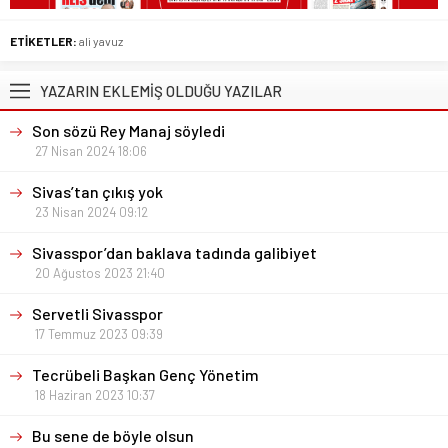
ETİKETLER:
ali yavuz
YAZARIN EKLEMİŞ OLDUĞU YAZILAR
Son sözü Rey Manaj söyledi
27 Nisan 2024 18:06
Sivas’tan çıkış yok
23 Nisan 2024 09:12
Sivasspor’dan baklava tadında galibiyet
20 Ağustos 2023 21:40
Servetli Sivasspor
17 Temmuz 2023 09:39
Tecrübeli Başkan Genç Yönetim
18 Haziran 2023 10:37
Bu sene de böyle olsun