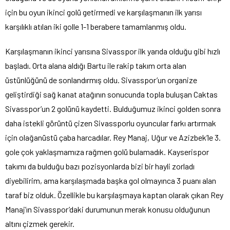
için bu oyun ikinci golü getirmedi ve karşılaşmanın ilk yarısı
karşılıklı atılan iki golle 1-1 berabere tamamlanmış oldu.
Karşılaşmanın ikinci yarısına Sivasspor ilk yarıda olduğu gibi hızlı
başladı. Orta alana aldığı Bartu ile rakip takım orta alan
üstünlüğünü de sonlandırmış oldu. Sivasspor’un organize
geliştirdiği sağ kanat atağının sonucunda topla buluşan Caktas
Sivasspor’un 2 golünü kaydetti. Bulduğumuz ikinci golden sonra
daha istekli görüntü çizen Sivassporlu oyuncular farkı artırmak
için olağanüstü çaba harcadılar. Rey Manaj, Uğur ve Azizbek’le 3.
gole çok yaklaşmamıza rağmen golü bulamadık. Kayserispor
takımı da bulduğu bazı pozisyonlarda bizi bir hayli zorladı
diyebilirim, ama karşılaşmada başka gol olmayınca 3 puanı alan
taraf biz olduk. Özellikle bu karşılaşmaya kaptan olarak çıkan Rey
Manaj’ın Sivasspor’daki durumunun merak konusu olduğunun
altını çizmek gerekir.