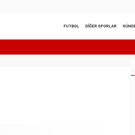
FUTBOL
DİĞER SPORLAR
GÜND
’da!
anüstü genel kurul kararı!
ı Arenada Madalya Yağmuru