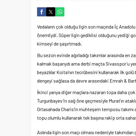
Vedaların çok olduğu ligin son maçında İç Anadolu 
önemliydi. Süper ligin gediklisi olduğunu yediği g
kimseyi de şaşırtmadı.
Bu sezon evinde ağırladığı takımlar arasında en zay
kalmak başarıydı ama derbi maçta Sivasspor’u yen
beyazlılar Koita’nın tecrübesini kullanarak ilk gol
dengeyi sağlasa da devre arasındaki Emrah & Bartuğ
İkinci yarıya diğer maçlara nazaran topa daha çok 
Turgunbayev’in sağ öne geçmesiyle Murat’ın atakl
Ortasahada Charis’in muhteşem temposu takımı aya
topu olumlu kullanarak tek başına rakip orta sahas
Aslında ligin son maçı olması nedeniyle takımdan 