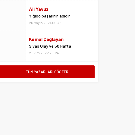
Kemal Çağlayan
Sivas Olay ve 50 Hafta
2 Ekim 2022 20:24
Metin Kulaksız
Vedalar da sevgidendir
26 Mayıs 2024 06:53
Mustafa Ateş
TÜM YAZARLARI GÖSTER
“Biz ligde kalacağız”
23 Şubat 2025 07:02