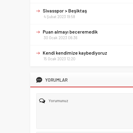
Sivasspor > Beşiktaş
4 Şubat 2023 19:58
Puan almayı beceremedik
30 Ocak 2023 06:36
Kendi kendimize kaybediyoruz
15 Ocak 2023 12:20
YORUMLAR