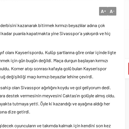
A
A
+
-
derbisini kazanarak bitirmek kırmızı beyazlılar adına çok
ol kadar puanla kapatmakta yine Sivasspor’a yakışırdı ve hiç
ıf olanı Kayserispordu. Kulüp şartlarına göre onlar içinde ligte
mek için gün bugün değildi. Maça durgun başlayan kırmızı
ü buldu. Korner atışı sonrası kafayla golü bulan Kayserispor
 değişikliği maçı kırmızı beyazlar lehine çevirdi.
sahip olan Sivasspor ağırlığını koydu ve gol geliyorum dedi.
ara destek vermesinin meyvesini Caktas’ın golüyle almış oldu.
kta tutmaya yetti. Öyle ki kazandığı ve ayağına aldığı her
ına dize getirdi.
gidecek oyuncuların ve takımda kalmak için kendini son kez