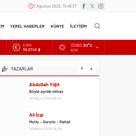
7 Ağustos 2026, 15:49:38
EM
YEREL HABERLER
KÜNYE
İLETİŞİM
SIVAS
30°C
EURO
55,0748
AÇIK
Abdullah Yiğit
ALTIN
Böyle ayrılık olmaz
6.623,43
26 Mayıs 2024 06:51
YAZARLAR
BİST
13.785,25
Ali İzgi
DOLAR
Mutlu – Gururlu – Rahat
47,7048
26 Mayıs 2024 06:54
Ali Yavuz
Yiğido başarının adıdır
26 Mayıs 2024 09:48