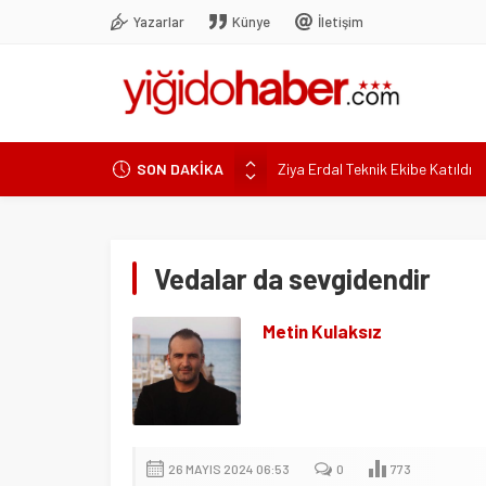
Yazarlar
Künye
İletişim
Ziya Erdal Teknik Ekibe Katıldı
SON DAKİKA
Valon Ethemi yeniden Sivasspor
Sivasspor’dan 8 Temmuz’da olağ
Sivasspor’a yine talip çıkmadı!
Türk Bisikletinden Uluslararas
Vedalar da sevgidendir
Metin Kulaksız
26 MAYIS 2024 06:53
0
773