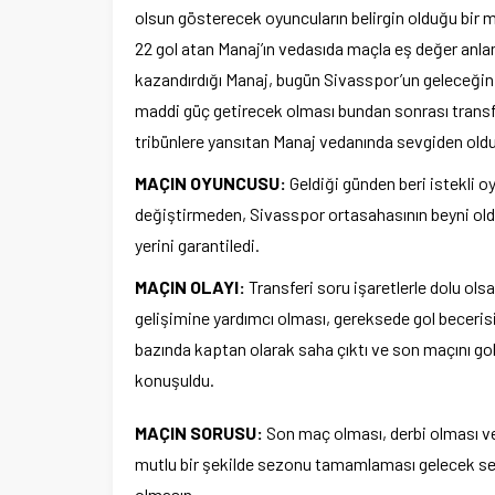
olsun gösterecek oyuncuların belirgin olduğu bir 
22 gol atan Manaj’ın vedasıda maçla eş değer anl
kazandırdığı Manaj, bugün Sivasspor’un geleceğini
maddi güç getirecek olması bundan sonrası transf
tribünlere yansıtan Manaj vedanında sevgiden old
MAÇIN OYUNCUSU:
Geldiği günden beri istekli 
değiştirmeden, Sivasspor ortasahasının beyni old
yerini garantiledi.
MAÇIN OLAYI:
Transferi soru işaretlerle dolu ol
gelişimine yardımcı olması, gereksede gol beceris
bazında kaptan olarak saha çıktı ve son maçını 
konuşuldu.
MAÇIN SORUSU:
Son maç olması, derbi olması ve 
mutlu bir şekilde sezonu tamamlaması gelecek se
olmasın.