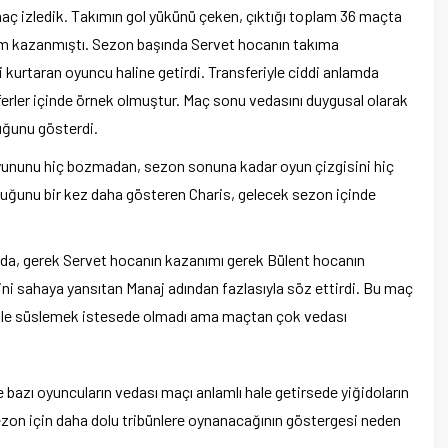
maç izledik. Takımın gol yükünü çeken, çıktığı toplam 36 maçta
am kazanmıştı. Sezon başında Servet hocanın takıma
 kurtaran oyuncu haline getirdi. Transferiyle ciddi anlamda
erler içinde örnek olmuştur. Maç sonu vedasını duygusal olarak
uğunu gösterdi.
oyununu hiç bozmadan, sezon sonuna kadar oyun çizgisini hiç
uğunu bir kez daha gösteren Charis, gelecek sezon içinde
sada, gerek Servet hocanın kazanımı gerek Bülent hocanın
ini sahaya yansıtan Manaj adından fazlasıyla söz ettirdi. Bu maç
golle süslemek istesede olmadı ama maçtan çok vedası
bazı oyuncuların vedası maçı anlamlı hale getirsede yiğidoların
zon için daha dolu tribünlere oynanacağının göstergesi neden