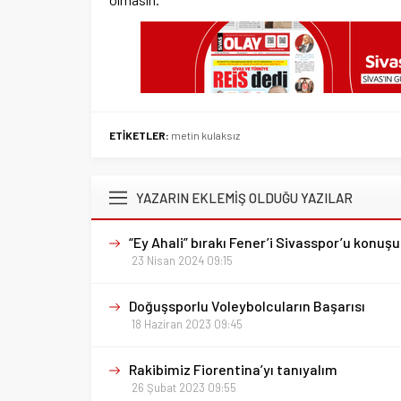
ETİKETLER:
metin kulaksız
YAZARIN EKLEMİŞ OLDUĞU YAZILAR
“Ey Ahali” bırakı Fener’i Sivasspor’u konuş
23 Nisan 2024 09:15
Doğuşsporlu Voleybolcuların Başarısı
18 Haziran 2023 09:45
Rakibimiz Fiorentina’yı tanıyalım
26 Şubat 2023 09:55