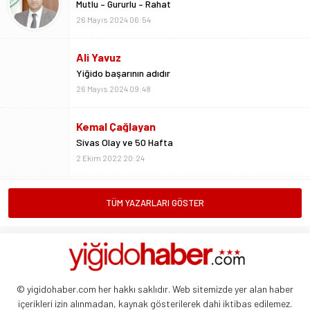
Yiğido başarının adıdır
26 Mayıs 2024 09:48
Kemal Çağlayan
Sivas Olay ve 50 Hafta
2 Ekim 2022 20:24
Metin Kulaksız
Vedalar da sevgidendir
26 Mayıs 2024 06:53
Mustafa Ateş
TÜM YAZARLARI GÖSTER
“Biz ligde kalacağız”
23 Şubat 2025 07:02
Abdullah Yiğit
Böyle ayrılık olmaz
© yigidohaber.com her hakkı saklıdır. Web sitemizde yer alan haber
26 Mayıs 2024 06:51
içerikleri izin alınmadan, kaynak gösterilerek dahi iktibas edilemez.