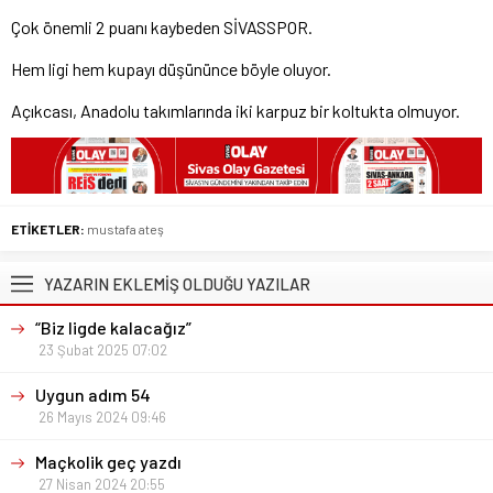
Çok önemli 2 puanı kaybeden SİVASSPOR.
Hem ligi hem kupayı düşününce böyle oluyor.
Açıkcası, Anadolu takımlarında iki karpuz bir koltukta olmuyor.
ETİKETLER:
mustafa ateş
YAZARIN EKLEMİŞ OLDUĞU YAZILAR
“Biz ligde kalacağız”
23 Şubat 2025 07:02
Uygun adım 54
26 Mayıs 2024 09:46
Maçkolik geç yazdı
27 Nisan 2024 20:55