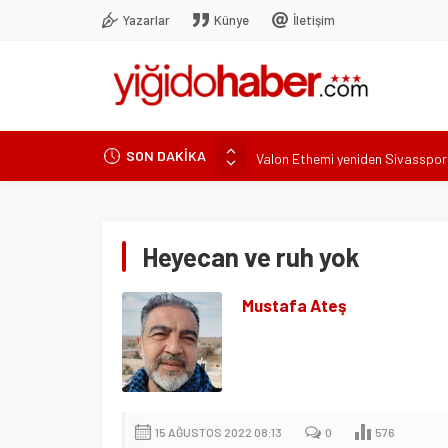
Yazarlar
Künye
İletişim
SON DAKİKA
Valon Ethemi yeniden Sivasspor
Sivasspor’dan 8 Temmuz’da olağ
Sivasspor’a yine talip çıkmadı!
Türk Bisikletinden Uluslararas
Heyecan ve ruh yok
Ziya Erdal Teknik Ekibe Katıldı
Mustafa Ateş
15 AĞUSTOS 2022 08:13
0
576