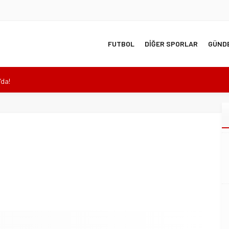
FUTBOL
DİĞER SPORLAR
GÜND
’da!
anüstü genel kurul kararı!
ı Arenada Madalya Yağmuru