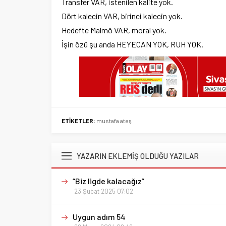
Transfer VAR, istenilen kalite yok.
Dört kalecin VAR, birinci kalecin yok.
Hedefte Malmö VAR, moral yok.
İşin özü şu anda HEYECAN YOK, RUH YOK.
ETİKETLER:
mustafa ateş
YAZARIN EKLEMİŞ OLDUĞU YAZILAR
“Biz ligde kalacağız”
23 Şubat 2025 07:02
Uygun adım 54