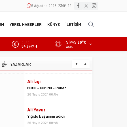
6 Ağustos 2026, 23:04:19
EM
YEREL HABERLER
KÜNYE
İLETİŞİM
SIVAS
29°C
EURO
54,9747
AÇIK
ALTIN
6.499,25
YAZARLAR
BİST
13.798,82
Ali İzgi
DOLAR
Mutlu – Gururlu – Rahat
47,5921
26 Mayıs 2024 06:54
Ali Yavuz
Yiğido başarının adıdır
26 Mayıs 2024 09:48