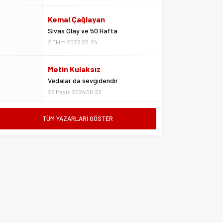
Kemal Çağlayan
Sivas Olay ve 50 Hafta
2 Ekim 2022 20:24
Metin Kulaksız
Vedalar da sevgidendir
26 Mayıs 2024 06:53
Mustafa Ateş
TÜM YAZARLARI GÖSTER
“Biz ligde kalacağız”
23 Şubat 2025 07:02
Abdullah Yiğit
Böyle ayrılık olmaz
26 Mayıs 2024 06:51