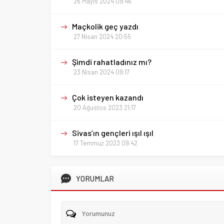
26 Mayıs 2024 09:46
Maçkolik geç yazdı
27 Nisan 2024 20:55
Şimdi rahatladınız mı?
23 Nisan 2024 09:17
Çok isteyen kazandı
20 Ağustos 2023 21:17
Sivas’ın gençleri ışıl ışıl
17 Temmuz 2023 09:42
YORUMLAR