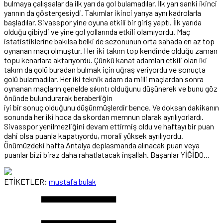
bulmaya çalışsalar da ilk yarı da gol bulamadılar. İlk yarı sanki ikinci
yarının da göstergesiydi. Takımlar ikinci yarıya aynı kadrolarla
başladılar. Sivasspor yine oyuna etkili bir giriş yaptı. İlk yarıda
olduğu gibiydi ve yine gol yollarında etkili olamıyordu. Maç
istatistiklerine bakılsa belki de sezonunun orta sahada en az top
oynanan maçı olmuştur. Her iki takım top kendinde olduğu zaman
topu kenarlara aktarıyordu. Çünkü kanat adamları etkili olan iki
takım da golü buradan bulmak için uğraş veriyordu ve sonuçta
golü bulamadılar. Her iki teknik adam da milli maçlardan sonra
oynanan maçların genelde sıkıntı olduğunu düşünerek ve bunu göz
önünde bulundurarak beraberliğin
iyi bir sonuç olduğunu düşünmüşlerdir bence. Ve doksan dakikanın
sonunda her iki hoca da skordan memnun olarak ayrılıyorlardı.
Sivasspor yenilmezliğini devam ettirmiş oldu ve haftayı bir puan
dahi olsa puanla kapatıyordu, morali yüksek ayrılıyordu.
Önümüzdeki hafta Antalya deplasmanda alınacak puan veya
puanlar bizi biraz daha rahatlatacak inşallah. Başarılar YİĞİDO…
ETİKETLER:
mustafa bulak