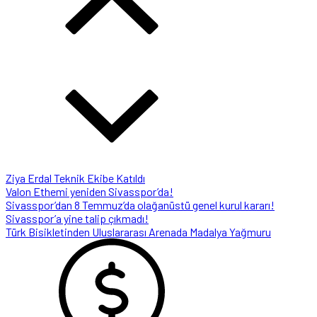
Ziya Erdal Teknik Ekibe Katıldı
Valon Ethemi yeniden Sivasspor’da!
Sivasspor’dan 8 Temmuz’da olağanüstü genel kurul kararı!
Sivasspor’a yine talip çıkmadı!
Türk Bisikletinden Uluslararası Arenada Madalya Yağmuru