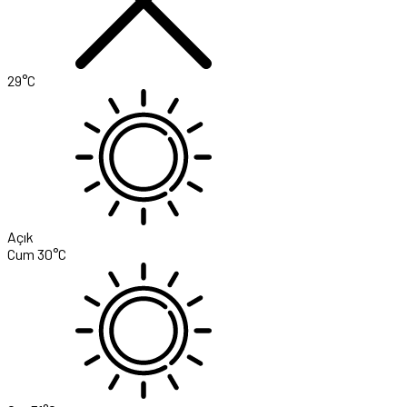
29°C
Açık
Cum
30°C