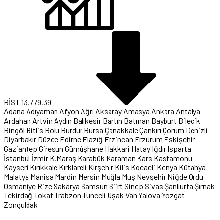
BİST
13.779,39
Adana
Adıyaman
Afyon
Ağrı
Aksaray
Amasya
Ankara
Antalya
Ardahan
Artvin
Aydın
Balıkesir
Bartın
Batman
Bayburt
Bilecik
Bingöl
Bitlis
Bolu
Burdur
Bursa
Çanakkale
Çankırı
Çorum
Denizli
Diyarbakır
Düzce
Edirne
Elazığ
Erzincan
Erzurum
Eskişehir
Gaziantep
Giresun
Gümüşhane
Hakkari
Hatay
Iğdır
Isparta
İstanbul
İzmir
K.Maraş
Karabük
Karaman
Kars
Kastamonu
Kayseri
Kırıkkale
Kırklareli
Kırşehir
Kilis
Kocaeli
Konya
Kütahya
Malatya
Manisa
Mardin
Mersin
Muğla
Muş
Nevşehir
Niğde
Ordu
Osmaniye
Rize
Sakarya
Samsun
Siirt
Sinop
Sivas
Şanlıurfa
Şırnak
Tekirdağ
Tokat
Trabzon
Tunceli
Uşak
Van
Yalova
Yozgat
Zonguldak