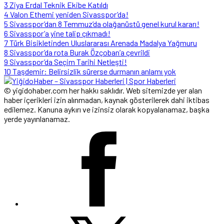
3
Ziya Erdal Teknik Ekibe Katıldı
4
Valon Ethemi yeniden Sivasspor’da!
5
Sivasspor’dan 8 Temmuz’da olağanüstü genel kurul kararı!
6
Sivasspor’a yine talip çıkmadı!
7
Türk Bisikletinden Uluslararası Arenada Madalya Yağmuru
8
Sivasspor’da rota Burak Özçoban’a çevrildi
9
Sivasspor’da Seçim Tarihi Netleşti!
10
Taşdemir: Belirsizlik sürerse durmanın anlamı yok
© yigidohaber.com her hakkı saklıdır. Web sitemizde yer alan
haber içerikleri izin alınmadan, kaynak gösterilerek dahi iktibas
edilemez. Kanuna aykırı ve izinsiz olarak kopyalanamaz, başka
yerde yayınlanamaz.