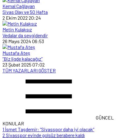
Kemal Çağlayan
Sivas Olay ve 50 Hafta
2 Ekim 2022 20:24
Metin Kulaksız
Vedalar da sevgidendir
26 Mayıs 2024 06:53
Mustafa Ateş
“Biz ligde kalacağız”
23 Şubat 2025 07:02
TÜM YAZARLARI GÖSTER
GÜNCEL
KONULAR
1
İsmet Taşdemir: “Sivasspor daha iyi olacak”
2
Sivasspor evinde golsüz berabere kaldı