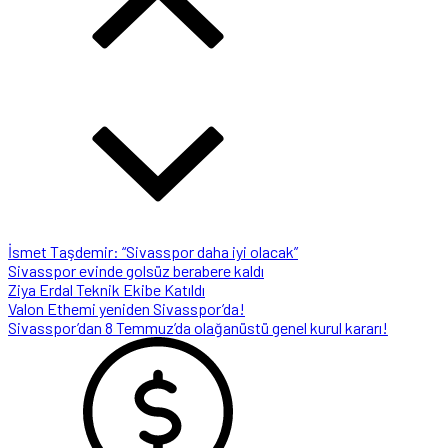
İsmet Taşdemir: “Sivasspor daha iyi olacak”
Sivasspor evinde golsüz berabere kaldı
Ziya Erdal Teknik Ekibe Katıldı
Valon Ethemi yeniden Sivasspor’da!
Sivasspor’dan 8 Temmuz’da olağanüstü genel kurul kararı!