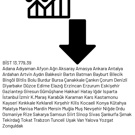
BİST
13.779,39
Adana
Adıyaman
Afyon
Ağrı
Aksaray
Amasya
Ankara
Antalya
Ardahan
Artvin
Aydın
Balıkesir
Bartın
Batman
Bayburt
Bilecik
Bingöl
Bitlis
Bolu
Burdur
Bursa
Çanakkale
Çankırı
Çorum
Denizli
Diyarbakır
Düzce
Edirne
Elazığ
Erzincan
Erzurum
Eskişehir
Gaziantep
Giresun
Gümüşhane
Hakkari
Hatay
Iğdır
Isparta
İstanbul
İzmir
K.Maraş
Karabük
Karaman
Kars
Kastamonu
Kayseri
Kırıkkale
Kırklareli
Kırşehir
Kilis
Kocaeli
Konya
Kütahya
Malatya
Manisa
Mardin
Mersin
Muğla
Muş
Nevşehir
Niğde
Ordu
Osmaniye
Rize
Sakarya
Samsun
Siirt
Sinop
Sivas
Şanlıurfa
Şırnak
Tekirdağ
Tokat
Trabzon
Tunceli
Uşak
Van
Yalova
Yozgat
Zonguldak