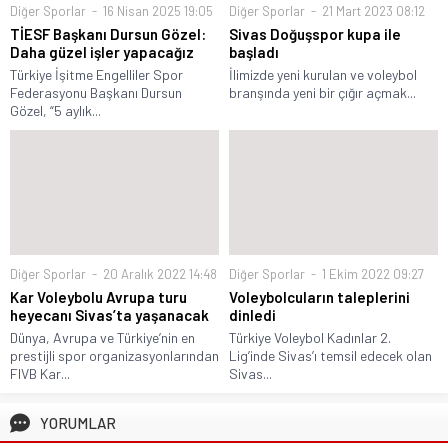
Diğer Sporlar
16 Nisan 2025 19:05
Diğer Sporlar
21 Mart 2023 08:12
TİESF Başkanı Dursun Gözel:
Sivas Doğuşspor kupa ile
Daha güzel işler yapacağız
başladı
Türkiye İşitme Engelliler Spor
İlimizde yeni kurulan ve voleybol
Federasyonu Başkanı Dursun
branşında yeni bir çığır açmak...
Gözel, “5 aylık...
Diğer Sporlar
20 Aralık 2022 14:48
Diğer Sporlar
1 Ekim 2022 09:27
Kar Voleybolu Avrupa turu
Voleybolcuların taleplerini
heyecanı Sivas’ta yaşanacak
dinledi
Dünya, Avrupa ve Türkiye’nin en
Türkiye Voleybol Kadınlar 2.
prestijli spor organizasyonlarından
Lig’inde Sivas’ı temsil edecek olan
FIVB Kar...
Sivas...
YORUMLAR