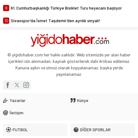
9
61. Cumhurbaşkanlığı Türkiye Bisiklet Turu heyecanı başlıyor
10
Sivasspor’da İsmet Taşdemir’den ayrılık sinyali!
© yigidohaber.com her hakkı saklıdır. Web sitemizde yer alan haber
içerikleri izin alınmadan, kaynak gösterilerek dahi iktibas edilemez.
Kanuna aykırı ve izinsiz olarak kopyalanamaz, başka yerde
yayınlanamaz.
Yazarlar
Künye
İletişim
FUTBOL
DİĞER SPORLAR