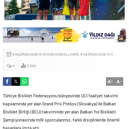
9 HAZIRAN 2026 13:10 | SON GÜNCELLENME: 9 HAZIRAN 2026 13:11
0
3.008
A
A
+
-
Türkiye Bisiklet Federasyonu bünyesinde UCI faaliyet takvimi
kapsamında yer alan Grand Prix Prešov (Slovakya) ile Balkan
Bisiklet Birliği (BCU) takviminde yer alan Balkan Yol Bisikleti
Şampiyonası’nda milli sporcularımız, farklı disiplinlerde önemli
başarılara imza attı.