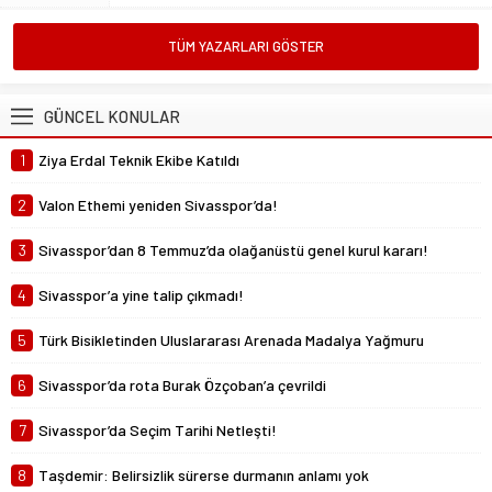
Mustafa Ateş
TÜM YAZARLARI GÖSTER
“Biz ligde kalacağız”
23 Şubat 2025 07:02
GÜNCEL KONULAR
Abdullah Yiğit
1
Ziya Erdal Teknik Ekibe Katıldı
Böyle ayrılık olmaz
26 Mayıs 2024 06:51
2
Valon Ethemi yeniden Sivasspor’da!
3
Sivasspor’dan 8 Temmuz’da olağanüstü genel kurul kararı!
4
Sivasspor’a yine talip çıkmadı!
5
Türk Bisikletinden Uluslararası Arenada Madalya Yağmuru
6
Sivasspor’da rota Burak Özçoban’a çevrildi
7
Sivasspor’da Seçim Tarihi Netleşti!
8
Taşdemir: Belirsizlik sürerse durmanın anlamı yok