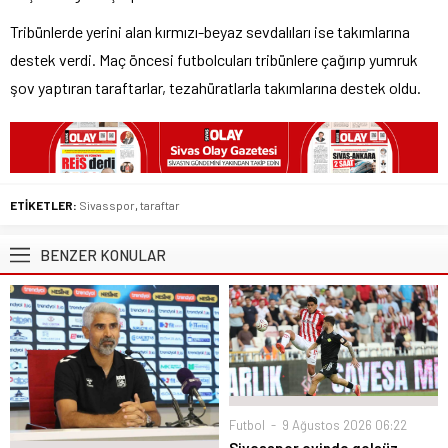
Tribünlerde yerini alan kırmızı-beyaz sevdalıları ise takımlarına
destek verdi. Maç öncesi futbolcuları tribünlere çağırıp yumruk
şov yaptıran taraftarlar, tezahüratlarla takımlarına destek oldu.
ETİKETLER:
Sivasspor
,
taraftar
BENZER KONULAR
Futbol
9 Ağustos 2026 06:22
Sivasspor evinde golsüz