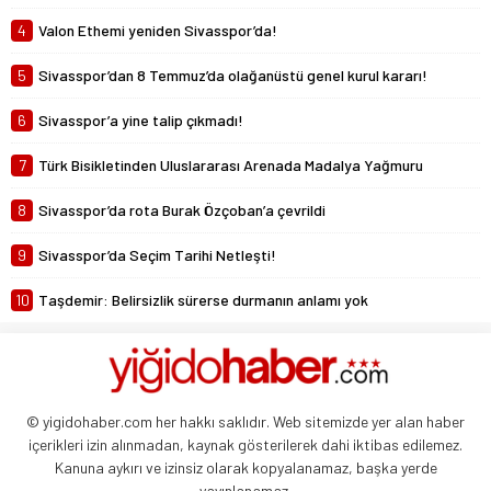
4
Valon Ethemi yeniden Sivasspor’da!
5
Sivasspor’dan 8 Temmuz’da olağanüstü genel kurul kararı!
6
Sivasspor’a yine talip çıkmadı!
7
Türk Bisikletinden Uluslararası Arenada Madalya Yağmuru
8
Sivasspor’da rota Burak Özçoban’a çevrildi
9
Sivasspor’da Seçim Tarihi Netleşti!
10
Taşdemir: Belirsizlik sürerse durmanın anlamı yok
© yigidohaber.com her hakkı saklıdır. Web sitemizde yer alan haber
içerikleri izin alınmadan, kaynak gösterilerek dahi iktibas edilemez.
Kanuna aykırı ve izinsiz olarak kopyalanamaz, başka yerde
yayınlanamaz.