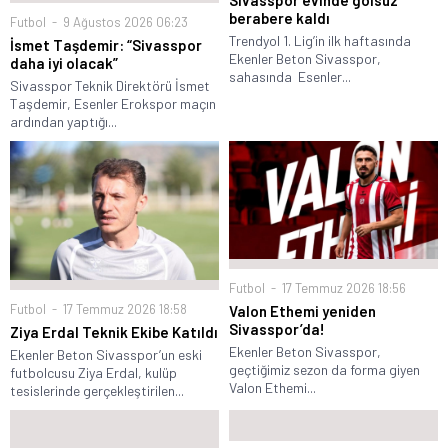
berabere kaldı
Futbol
9 Ağustos 2026 06:23
Trendyol 1. Lig’in ilk haftasında
İsmet Taşdemir: “Sivasspor
Ekenler Beton Sivasspor,
daha iyi olacak”
sahasında Esenler...
Sivasspor Teknik Direktörü İsmet
Taşdemir, Esenler Erokspor maçın
ardından yaptığı...
Futbol
17 Temmuz 2026 18:56
Futbol
17 Temmuz 2026 18:58
Valon Ethemi yeniden
Sivasspor’da!
Ziya Erdal Teknik Ekibe Katıldı
Ekenler Beton Sivasspor,
Ekenler Beton Sivasspor’un eski
geçtiğimiz sezon da forma giyen
futbolcusu Ziya Erdal, kulüp
Valon Ethemi...
tesislerinde gerçekleştirilen...