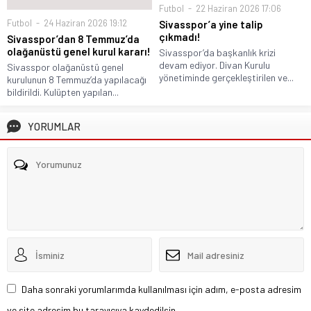
Futbol
22 Haziran 2026 17:06
Futbol
24 Haziran 2026 19:12
Sivasspor’a yine talip
çıkmadı!
Sivasspor’dan 8 Temmuz’da
olağanüstü genel kurul kararı!
Sivasspor’da başkanlık krizi
devam ediyor. Divan Kurulu
Sivasspor olağanüstü genel
yönetiminde gerçekleştirilen ve...
kurulunun 8 Temmuz’da yapılacağı
bildirildi. Kulüpten yapılan...
YORUMLAR
Daha sonraki yorumlarımda kullanılması için adım, e-posta adresim
ve site adresim bu tarayıcıya kaydedilsin.