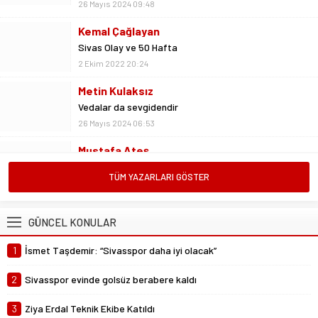
Kemal Çağlayan
Sivas Olay ve 50 Hafta
2 Ekim 2022 20:24
Metin Kulaksız
Vedalar da sevgidendir
26 Mayıs 2024 06:53
Mustafa Ateş
“Biz ligde kalacağız”
23 Şubat 2025 07:02
TÜM YAZARLARI GÖSTER
Abdullah Yiğit
Böyle ayrılık olmaz
26 Mayıs 2024 06:51
GÜNCEL KONULAR
1
İsmet Taşdemir: “Sivasspor daha iyi olacak”
2
Sivasspor evinde golsüz berabere kaldı
3
Ziya Erdal Teknik Ekibe Katıldı