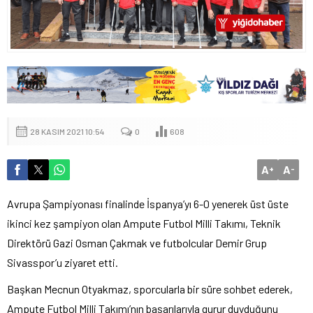
28 KASIM 2021 10:54
0
608
A
A
+
-
Avrupa Şampiyonası finalinde İspanya’yı 6-0 yenerek üst üste
ikinci kez şampiyon olan Ampute Futbol Milli Takımı, Teknik
Direktörü Gazi Osman Çakmak ve futbolcular Demir Grup
Sivasspor’u ziyaret etti.
Başkan Mecnun Otyakmaz, sporcularla bir süre sohbet ederek,
Ampute Futbol Milli Takımı’nın başarılarıyla gurur duyduğunu