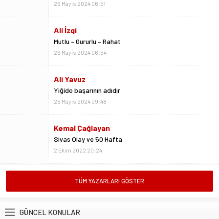
26 Mayıs 2024 06:54
Ali Yavuz
Yiğido başarının adıdır
26 Mayıs 2024 09:48
Kemal Çağlayan
Sivas Olay ve 50 Hafta
2 Ekim 2022 20:24
Metin Kulaksız
Vedalar da sevgidendir
26 Mayıs 2024 06:53
Mustafa Ateş
TÜM YAZARLARI GÖSTER
“Biz ligde kalacağız”
23 Şubat 2025 07:02
GÜNCEL KONULAR