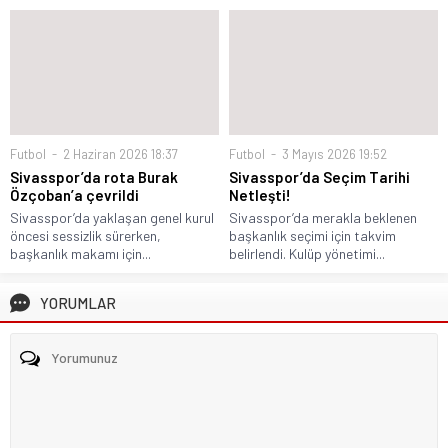
Futbol
2 Haziran 2026 18:37
Futbol
3 Mayıs 2026 19:52
Sivasspor’da rota Burak
Sivasspor’da Seçim Tarihi
Özçoban’a çevrildi
Netleşti!
Sivasspor’da yaklaşan genel kurul
Sivasspor’da merakla beklenen
öncesi sessizlik sürerken,
başkanlık seçimi için takvim
başkanlık makamı için...
belirlendi. Kulüp yönetimi...
YORUMLAR