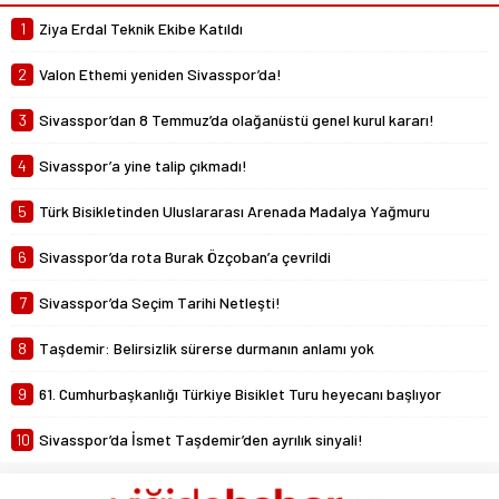
Abdullah Yiğit
1
Ziya Erdal Teknik Ekibe Katıldı
Böyle ayrılık olmaz
26 Mayıs 2024 06:51
2
Valon Ethemi yeniden Sivasspor’da!
3
Sivasspor’dan 8 Temmuz’da olağanüstü genel kurul kararı!
4
Sivasspor’a yine talip çıkmadı!
5
Türk Bisikletinden Uluslararası Arenada Madalya Yağmuru
6
Sivasspor’da rota Burak Özçoban’a çevrildi
7
Sivasspor’da Seçim Tarihi Netleşti!
8
Taşdemir: Belirsizlik sürerse durmanın anlamı yok
9
61. Cumhurbaşkanlığı Türkiye Bisiklet Turu heyecanı başlıyor
10
Sivasspor’da İsmet Taşdemir’den ayrılık sinyali!