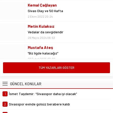
Kemal Çağlayan
Sivas Olay ve 50 Hafta
2 Ekim 2022 20:24
Metin Kulaksız
Vedalar da sevgidendir
26 Mayıs 2024 06:53
Mustafa Ateş
“Biz ligde kalacağız”
23 Şubat 2025 07:02
TÜM YAZARLARI GÖSTER
Abdullah Yiğit
Böyle ayrılık olmaz
26 Mayıs 2024 06:51
GÜNCEL KONULAR
1
İsmet Taşdemir: “Sivasspor daha iyi olacak”
2
Sivasspor evinde golsüz berabere kaldı