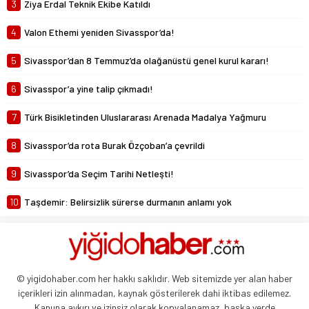
3
Ziya Erdal Teknik Ekibe Katıldı
4
Valon Ethemi yeniden Sivasspor’da!
5
Sivasspor’dan 8 Temmuz’da olağanüstü genel kurul kararı!
6
Sivasspor’a yine talip çıkmadı!
7
Türk Bisikletinden Uluslararası Arenada Madalya Yağmuru
8
Sivasspor’da rota Burak Özçoban’a çevrildi
9
Sivasspor’da Seçim Tarihi Netleşti!
10
Taşdemir: Belirsizlik sürerse durmanın anlamı yok
© yigidohaber.com her hakkı saklıdır. Web sitemizde yer alan haber
içerikleri izin alınmadan, kaynak gösterilerek dahi iktibas edilemez.
Kanuna aykırı ve izinsiz olarak kopyalanamaz, başka yerde