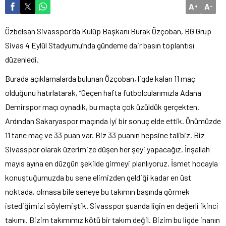
A
A
+
-
Özbelsan Sivasspor’da Kulüp Başkanı Burak Özçoban, BG Grup
Sivas 4 Eylül Stadyumu’nda gündeme dair basın toplantısı
düzenledi.
Burada açıklamalarda bulunan Özçoban, ligde kalan 11 maç
olduğunu hatırlatarak, “Geçen hafta futbolcularımızla Adana
Demirspor maçı oynadık, bu maçta çok üzüldük gerçekten.
Ardından Sakaryaspor maçında iyi bir sonuç elde ettik. Önümüzde
11 tane maç ve 33 puan var. Biz 33 puanın hepsine talibiz. Biz
Sivasspor olarak üzerimize düşen her şeyi yapacağız. İnşallah
mayıs ayına en düzgün şekilde girmeyi planlıyoruz. İsmet hocayla
konuştuğumuzda bu sene elimizden geldiği kadar en üst
noktada, olmasa bile seneye bu takımın başında görmek
istediğimizi söylemiştik. Sivasspor şuanda ligin en değerli ikinci
takımı. Bizim takımımız kötü bir takım değil. Bizim bu ligde inanın