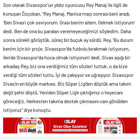
Son olarak Sivasspor’un yıldız oyuncusu Rey Manaj ile ilgili de
konuşan Özçoban, “Rey Manaj, Manisa maçı sonrası beni aradı,
‘Ben Sivas’ı çok seviyorum. Orası benim ailem. Gelmek istiyorum’
dedi. Ben de ona bu paraları veremeyeceğimizi söyledim. Daha
sonra sürekli görüştük, süreç bir buçuk ay sürdü. Rey, ‘Bu durum
benim için bir proje. Sivasspor’da futbolu bırakmak istiyorum,
ileride Sivasspor’da hoca olmak istiyorum’ dedi. Sivas aşığı bir
arkadaş Rey, biz ona verdiğimiz tüm sözleri tuttuk, o da bize
verdiği tüm sözleri tuttu. İyi de çalışıyor ve uğraşıyor. Sivasspor
Sivas’ın en büyük markası. Biz Süper Lig’den düştük ama takım
değil şehir düştü. Yeniden Süper Lig’e çıktığımız o heyecanı
göreceğiz. Herkesten takıma destek çıkmasını canı gönülden
istiyoruz” diye konuştu.