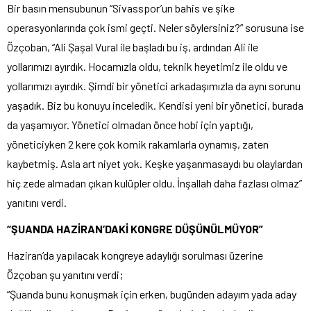
Bir basın mensubunun “Sivasspor’un bahis ve şike
operasyonlarında çok ismi geçti. Neler söylersiniz?” sorusuna ise
Özçoban, “Ali Şaşal Vural ile başladı bu iş, ardından Ali ile
yollarımızı ayırdık. Hocamızla oldu, teknik heyetimiz ile oldu ve
yollarımızı ayırdık. Şimdi bir yönetici arkadaşımızla da aynı sorunu
yaşadık. Biz bu konuyu inceledik. Kendisi yeni bir yönetici, burada
da yaşamıyor. Yönetici olmadan önce hobi için yaptığı,
yöneticiyken 2 kere çok komik rakamlarla oynamış, zaten
kaybetmiş. Asla art niyet yok. Keşke yaşanmasaydı bu olaylardan
hiç zede almadan çıkan kulüpler oldu. İnşallah daha fazlası olmaz”
yanıtını verdi.
“ŞUANDA HAZİRAN’DAKİ KONGRE DÜŞÜNÜLMÜYOR”
Haziran’da yapılacak kongreye adaylığı sorulması üzerine
Özçoban şu yanıtını verdi;
“Şuanda bunu konuşmak için erken, bugünden adayım yada aday