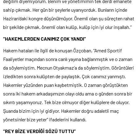
değilim diyemiyorum. Benim ve yönetimimin tek derdi emanete
sahip çıkmak. Her gün bir şeylerle uyanıyorduk. Bunların içinde
Haziran’daki kongre düşünülmüyor. Önemli olan şu süreçten rahat
bir şekilde çıkmak, önemli olan kulüp, kulüp için iyi olur inşallah.”
“HAKEMLERDEN CANIMIZ ÇOK YANDI”
Hakem hataları ile ilgili de konuşan Özçoban, “Amed Sportif
Faaliyetler maçından sonra canlı yayına bağlanmıştık ve o zaman
da söylemiştim. Mecnun Otyakmaz’a da söylemiştim. Görüntüleri
izledikten sonra kulüpten de paylaştık. Çok canımız yanmıştı.
Hakemler yüzünden puan kaybetmiştik. O zaman görüştükten
sonra iki hakem arkadaşımızın olayı oldu ama o günden sonra bir
sıkıntı yaşamıyoruz. Tek bize olmuyor diğer kulüplere de oluyor.
Şuanda bizim için iyi gidiyor. Hakemler doğru adaletli maç
yönetsinler bize yeter” ifadelerini kullandı.
“REY BİZE VERDİĞİ SÖZÜ TUTTU”