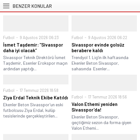
BENZER KONULAR
Futbol
9 Ağustos 2026 06:23
Futbol
9 Ağustos 2026 06:22
İsmet Taşdemir: “Sivasspor
Sivasspor evinde golsüz
daha iyi olacak”
berabere kaldı
Sivasspor Teknik Direktörü İsmet
Trendyol 1. Lig’in ilk haftasında
Taşdemir, Esenler Erokspor maçın
Ekenler Beton Sivasspor,
ardından yaptığı...
sahasında Esenler...
Futbol
17 Temmuz 2026 18:58
Futbol
17 Temmuz 2026 18:56
Ziya Erdal Teknik Ekibe Katıldı
Valon Ethemi yeniden
Ekenler Beton Sivasspor’un eski
Sivasspor’da!
futbolcusu Ziya Erdal, kulüp
tesislerinde gerçekleştirilen...
Ekenler Beton Sivasspor,
geçtiğimiz sezon da forma giyen
Valon Ethemi...