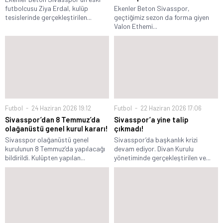
futbolcusu Ziya Erdal, kulüp
Ekenler Beton Sivasspor,
tesislerinde gerçekleştirilen...
geçtiğimiz sezon da forma giyen
Valon Ethemi...
Futbol
24 Haziran 2026 19:12
Futbol
22 Haziran 2026 17:06
Sivasspor’dan 8 Temmuz’da
Sivasspor’a yine talip
olağanüstü genel kurul kararı!
çıkmadı!
Sivasspor olağanüstü genel
Sivasspor’da başkanlık krizi
kurulunun 8 Temmuz’da yapılacağı
devam ediyor. Divan Kurulu
bildirildi. Kulüpten yapılan...
yönetiminde gerçekleştirilen ve...