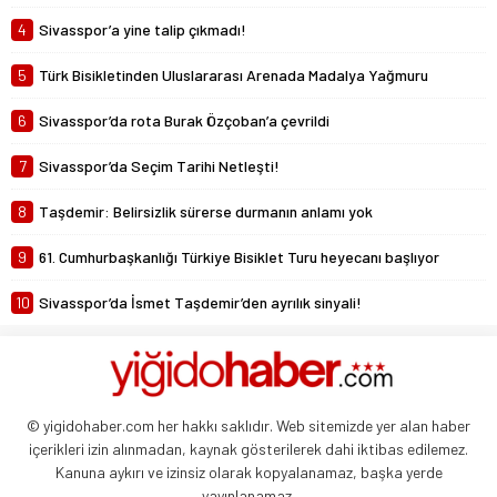
4
Sivasspor’a yine talip çıkmadı!
5
Türk Bisikletinden Uluslararası Arenada Madalya Yağmuru
6
Sivasspor’da rota Burak Özçoban’a çevrildi
7
Sivasspor’da Seçim Tarihi Netleşti!
8
Taşdemir: Belirsizlik sürerse durmanın anlamı yok
9
61. Cumhurbaşkanlığı Türkiye Bisiklet Turu heyecanı başlıyor
10
Sivasspor’da İsmet Taşdemir’den ayrılık sinyali!
© yigidohaber.com her hakkı saklıdır. Web sitemizde yer alan haber
içerikleri izin alınmadan, kaynak gösterilerek dahi iktibas edilemez.
Kanuna aykırı ve izinsiz olarak kopyalanamaz, başka yerde
yayınlanamaz.