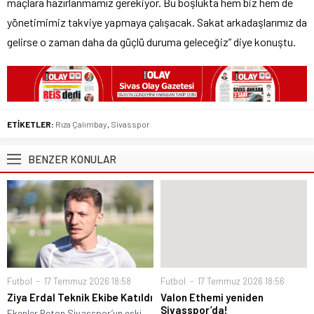
maçlara hazırlanmamız gerekiyor. Bu boşlukta hem biz hem de
yönetimimiz takviye yapmaya çalışacak. Sakat arkadaşlarımız da
gelirse o zaman daha da güçlü duruma geleceğiz” diye konuştu.
ETİKETLER:
Rıza Çalımbay
,
Sivasspor
BENZER KONULAR
Futbol
17 Temmuz 2026 18:58
Futbol
17 Temmuz 2026 18:56
Ziya Erdal Teknik Ekibe Katıldı
Valon Ethemi yeniden
Sivasspor’da!
Ekenler Beton Sivasspor’un eski