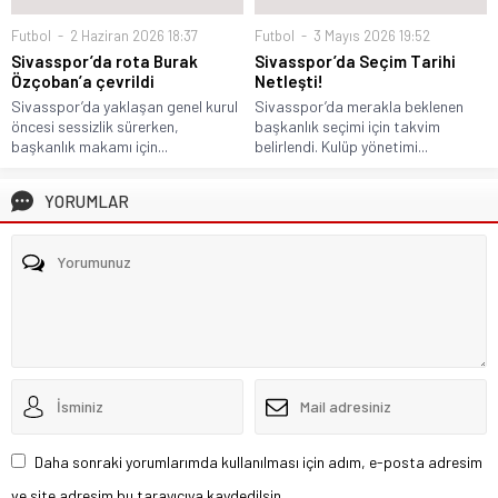
Futbol
2 Haziran 2026 18:37
Futbol
3 Mayıs 2026 19:52
Sivasspor’da rota Burak
Sivasspor’da Seçim Tarihi
Özçoban’a çevrildi
Netleşti!
Sivasspor’da yaklaşan genel kurul
Sivasspor’da merakla beklenen
öncesi sessizlik sürerken,
başkanlık seçimi için takvim
başkanlık makamı için...
belirlendi. Kulüp yönetimi...
YORUMLAR
Daha sonraki yorumlarımda kullanılması için adım, e-posta adresim
ve site adresim bu tarayıcıya kaydedilsin.