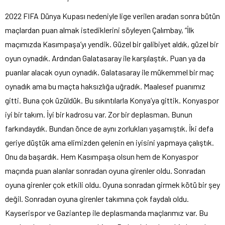
2022 FIFA Dünya Kupası nedeniyle lige verilen aradan sonra bütün
maçlardan puan almak istediklerini söyleyen Çalımbay, “İlk
maçımızda Kasımpaşa’yı yendik. Güzel bir galibiyet aldık, güzel bir
oyun oynadık. Ardından Galatasaray ile karşılaştık. Puan ya da
puanlar alacak oyun oynadık. Galatasaray ile mükemmel bir maç
oynadık ama bu maçta haksızlığa uğradık. Maalesef puanımız
gitti. Buna çok üzüldük. Bu sıkıntılarla Konya’ya gittik. Konyaspor
iyi bir takım. İyi bir kadrosu var. Zor bir deplasman. Bunun
farkındaydık. Bundan önce de aynı zorlukları yaşamıştık. İki defa
geriye düştük ama elimizden gelenin en iyisini yapmaya çalıştık.
Onu da başardık. Hem Kasımpaşa olsun hem de Konyaspor
maçında puan alanlar sonradan oyuna girenler oldu. Sonradan
oyuna girenler çok etkili oldu. Oyuna sonradan girmek kötü bir şey
değil. Sonradan oyuna girenler takımına çok faydalı oldu.
Kayserispor ve Gaziantep ile deplasmanda maçlarımız var. Bu