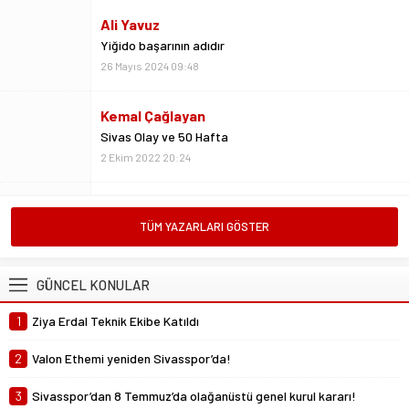
Kemal Çağlayan
Sivas Olay ve 50 Hafta
2 Ekim 2022 20:24
Metin Kulaksız
Vedalar da sevgidendir
26 Mayıs 2024 06:53
Mustafa Ateş
TÜM YAZARLARI GÖSTER
“Biz ligde kalacağız”
23 Şubat 2025 07:02
GÜNCEL KONULAR
Abdullah Yiğit
1
Ziya Erdal Teknik Ekibe Katıldı
Böyle ayrılık olmaz
26 Mayıs 2024 06:51
2
Valon Ethemi yeniden Sivasspor’da!
3
Sivasspor’dan 8 Temmuz’da olağanüstü genel kurul kararı!