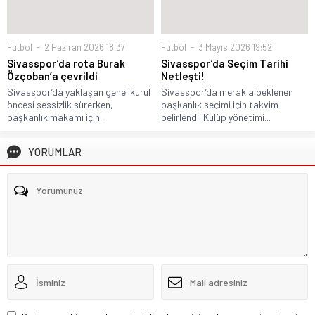
Futbol
2 Haziran 2026 18:37
Futbol
3 Mayıs 2026 19:52
Sivasspor’da rota Burak
Sivasspor’da Seçim Tarihi
Özçoban’a çevrildi
Netleşti!
Sivasspor’da yaklaşan genel kurul
Sivasspor’da merakla beklenen
öncesi sessizlik sürerken,
başkanlık seçimi için takvim
başkanlık makamı için...
belirlendi. Kulüp yönetimi...
YORUMLAR