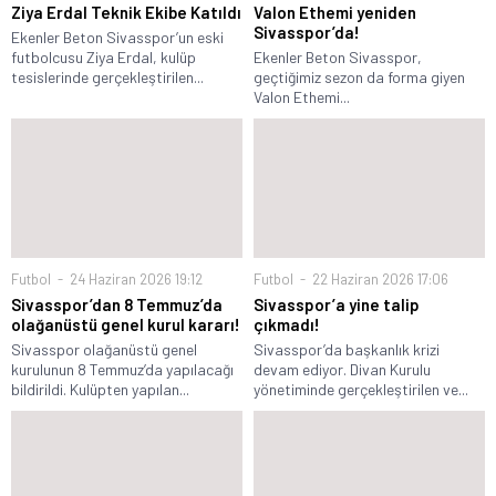
Ziya Erdal Teknik Ekibe Katıldı
Valon Ethemi yeniden
Sivasspor’da!
Ekenler Beton Sivasspor’un eski
futbolcusu Ziya Erdal, kulüp
Ekenler Beton Sivasspor,
tesislerinde gerçekleştirilen...
geçtiğimiz sezon da forma giyen
Valon Ethemi...
Futbol
24 Haziran 2026 19:12
Futbol
22 Haziran 2026 17:06
Sivasspor’dan 8 Temmuz’da
Sivasspor’a yine talip
olağanüstü genel kurul kararı!
çıkmadı!
Sivasspor olağanüstü genel
Sivasspor’da başkanlık krizi
kurulunun 8 Temmuz’da yapılacağı
devam ediyor. Divan Kurulu
bildirildi. Kulüpten yapılan...
yönetiminde gerçekleştirilen ve...