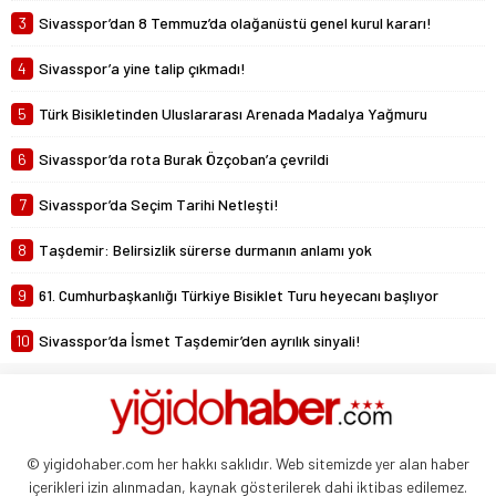
3
Sivasspor’dan 8 Temmuz’da olağanüstü genel kurul kararı!
4
Sivasspor’a yine talip çıkmadı!
5
Türk Bisikletinden Uluslararası Arenada Madalya Yağmuru
6
Sivasspor’da rota Burak Özçoban’a çevrildi
7
Sivasspor’da Seçim Tarihi Netleşti!
8
Taşdemir: Belirsizlik sürerse durmanın anlamı yok
9
61. Cumhurbaşkanlığı Türkiye Bisiklet Turu heyecanı başlıyor
10
Sivasspor’da İsmet Taşdemir’den ayrılık sinyali!
© yigidohaber.com her hakkı saklıdır. Web sitemizde yer alan haber
içerikleri izin alınmadan, kaynak gösterilerek dahi iktibas edilemez.