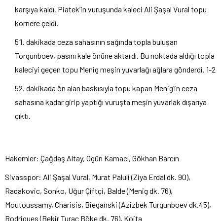
karşıya kaldı. Piatek’in vuruşunda kaleci Ali Şaşal Vural topu
kornere çeldi.
dakikada ceza sahasının sağında topla buluşan
Torgunboev, pasını kale önüne aktardı. Bu noktada aldığı topla
kaleciyi geçen topu Menig meşin yuvarlağı ağlara gönderdi. 1-2
dakikada ön alan baskısıyla topu kapan Menig’in ceza
sahasına kadar girip yaptığı vuruşta meşin yuvarlak dışarıya
çıktı.
Hakemler: Çağdaş Altay, Ogün Kamacı, Gökhan Barcın
Sivasspor: Ali Şaşal Vural, Murat Paluli (Ziya Erdal dk. 90),
Radakovic, Sonko, Uğur Çiftçi, Balde (Menig dk. 76),
Moutoussamy, Charisis, Bieganski (Azizbek Turgunboev dk.45),
Rodrigues (Bekir Turaç Böke dk. 76), Koita