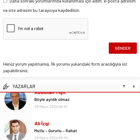
Daha sonraki yorumlarımda kullanılması için adım, e-posta adresim
ve site adresim bu tarayıcıya kaydedilsin.
Henüz yorum yapılmamış. İlk yorumu yukarıdaki form aracılığıyla siz
yapabilirsiniz.
YAZARLAR
Ali İzgi
Mutlu – Gururlu – Rahat
26 Mayıs 2024 06:54
Ali Yavuz
Yiğido başarının adıdır