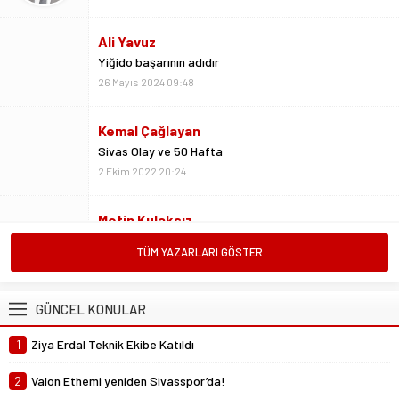
26 Mayıs 2024 09:48
Kemal Çağlayan
Sivas Olay ve 50 Hafta
2 Ekim 2022 20:24
Metin Kulaksız
Vedalar da sevgidendir
26 Mayıs 2024 06:53
Mustafa Ateş
TÜM YAZARLARI GÖSTER
“Biz ligde kalacağız”
23 Şubat 2025 07:02
GÜNCEL KONULAR
Abdullah Yiğit
1
Ziya Erdal Teknik Ekibe Katıldı
Böyle ayrılık olmaz
26 Mayıs 2024 06:51
2
Valon Ethemi yeniden Sivasspor’da!