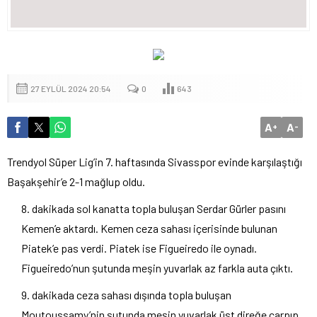
27 EYLÜL 2024 20:54
0
643
A
A
+
-
Trendyol Süper Lig’in 7. haftasında Sivasspor evinde karşılaştığı
Başakşehir’e 2-1 mağlup oldu.
dakikada sol kanatta topla buluşan Serdar Gürler pasını
Kemen’e aktardı. Kemen ceza sahası içerisinde bulunan
Piatek’e pas verdi. Piatek ise Figueiredo ile oynadı.
Figueiredo’nun şutunda meşin yuvarlak az farkla auta çıktı.
dakikada ceza sahası dışında topla buluşan
Moutoussamy’nin şutunda meşin yuvarlak üst direğe çarpıp