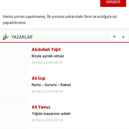
Henüz yorum yapılmamış. İlk yorumu yukarıdaki form aracılığıyla siz
yapabilirsiniz.
YAZARLAR
Ali İzgi
Mutlu – Gururlu – Rahat
26 Mayıs 2024 06:54
Ali Yavuz
Yiğido başarının adıdır
26 Mayıs 2024 09:48
Kemal Çağlayan
Sivas Olay ve 50 Hafta
2 Ekim 2022 20:24