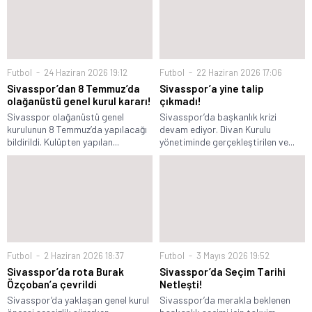
Futbol
24 Haziran 2026 19:12
Futbol
22 Haziran 2026 17:06
Sivasspor’dan 8 Temmuz’da
Sivasspor’a yine talip
olağanüstü genel kurul kararı!
çıkmadı!
Sivasspor olağanüstü genel
Sivasspor’da başkanlık krizi
kurulunun 8 Temmuz’da yapılacağı
devam ediyor. Divan Kurulu
bildirildi. Kulüpten yapılan...
yönetiminde gerçekleştirilen ve...
Futbol
2 Haziran 2026 18:37
Futbol
3 Mayıs 2026 19:52
Sivasspor’da rota Burak
Sivasspor’da Seçim Tarihi
Özçoban’a çevrildi
Netleşti!
Sivasspor’da yaklaşan genel kurul
Sivasspor’da merakla beklenen