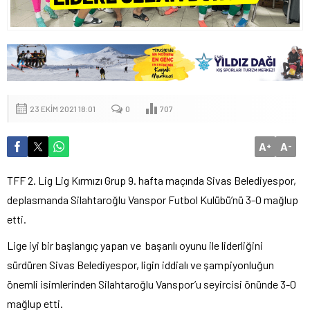
23 EKIM 2021 18:01
0
707
A
A
+
-
TFF 2. Lig Lig Kırmızı Grup 9. hafta maçında Sivas Belediyespor,
deplasmanda Silahtaroğlu Vanspor Futbol Kulübü’nü 3-0 mağlup
etti.
Lige iyi bir başlangıç yapan ve başarılı oyunu ile liderliğini
sürdüren Sivas Belediyespor, ligin iddialı ve şampiyonluğun
önemli isimlerinden Silahtaroğlu Vanspor’u seyircisi önünde 3-0
mağlup etti.