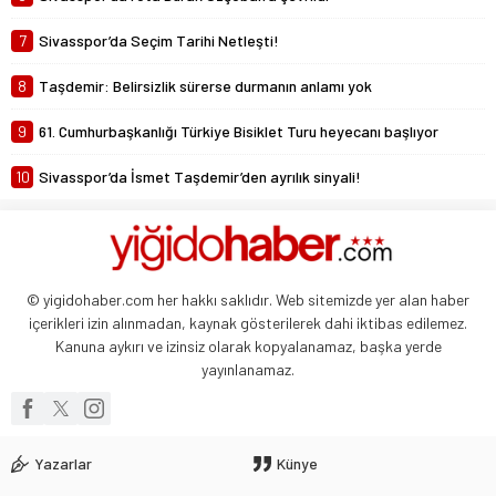
7
Sivasspor’da Seçim Tarihi Netleşti!
8
Taşdemir: Belirsizlik sürerse durmanın anlamı yok
9
61. Cumhurbaşkanlığı Türkiye Bisiklet Turu heyecanı başlıyor
10
Sivasspor’da İsmet Taşdemir’den ayrılık sinyali!
© yigidohaber.com her hakkı saklıdır. Web sitemizde yer alan haber
içerikleri izin alınmadan, kaynak gösterilerek dahi iktibas edilemez.
Kanuna aykırı ve izinsiz olarak kopyalanamaz, başka yerde
yayınlanamaz.
Yazarlar
Künye