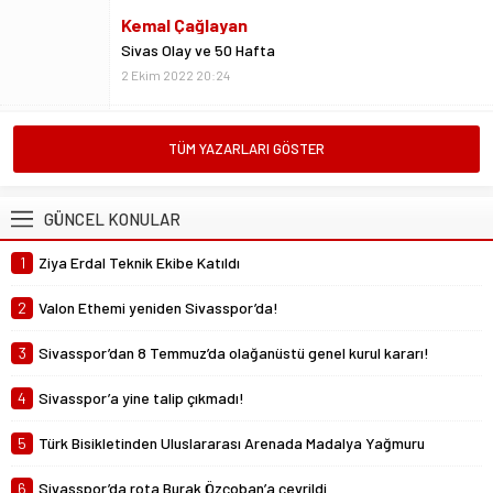
Metin Kulaksız
Vedalar da sevgidendir
26 Mayıs 2024 06:53
Mustafa Ateş
TÜM YAZARLARI GÖSTER
“Biz ligde kalacağız”
23 Şubat 2025 07:02
GÜNCEL KONULAR
Abdullah Yiğit
1
Ziya Erdal Teknik Ekibe Katıldı
Böyle ayrılık olmaz
26 Mayıs 2024 06:51
2
Valon Ethemi yeniden Sivasspor’da!
3
Sivasspor’dan 8 Temmuz’da olağanüstü genel kurul kararı!
4
Sivasspor’a yine talip çıkmadı!
5
Türk Bisikletinden Uluslararası Arenada Madalya Yağmuru
6
Sivasspor’da rota Burak Özçoban’a çevrildi