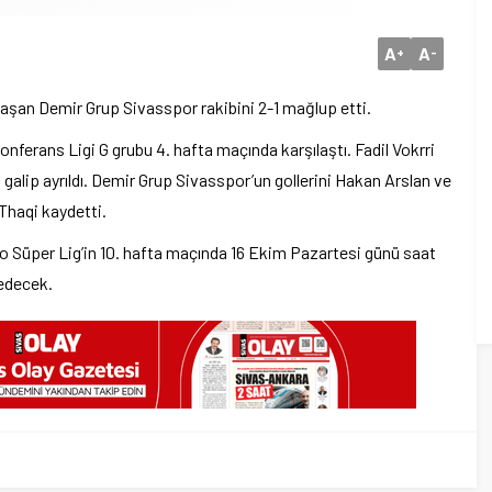
A
A
+
-
laşan Demir Grup Sivasspor rakibini 2-1 mağlup etti.
ferans Ligi G grubu 4. hafta maçında karşılaştı. Fadil Vokrri
lip ayrıldı. Demir Grup Sivasspor’un gollerini Hakan Arslan ve
 Thaqi kaydetti.
 Süper Lig’in 10. hafta maçında 16 Ekim Pazartesi günü saat
edecek.