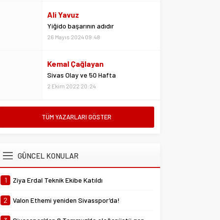
Yiğido başarının adıdır
26 Mayıs 2024 09:48
Kemal Çağlayan
Sivas Olay ve 50 Hafta
2 Ekim 2022 20:24
Metin Kulaksız
Vedalar da sevgidendir
26 Mayıs 2024 06:53
TÜM YAZARLARI GÖSTER
Mustafa Ateş
“Biz ligde kalacağız”
GÜNCEL KONULAR
23 Şubat 2025 07:02
1
Ziya Erdal Teknik Ekibe Katıldı
2
Valon Ethemi yeniden Sivasspor’da!