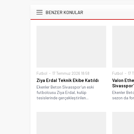
BENZER KONULAR
Futbol
17 Temmuz 2026 18:58
Futbol
17 
Ziya Erdal Teknik Ekibe Katıldı
Valon Eth
Sivasspor
Ekenler Beton Sivasspor’un eski
futbolcusu Ziya Erdal, kulüp
Ekenler Bet
tesislerinde gerçekleştirilen...
sezon da for