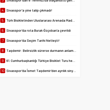
3
Sivasspor’dan 8 Temmuz’da olağanüstü genel kurul kararı!
4
Sivasspor’a yine talip çıkmadı!
5
Türk Bisikletinden Uluslararası Arenada Madalya Yağmuru
6
Sivasspor’da rota Burak Özçoban’a çevrildi
7
Sivasspor’da Seçim Tarihi Netleşti!
8
Taşdemir: Belirsizlik sürerse durmanın anlamı yok
9
61. Cumhurbaşkanlığı Türkiye Bisiklet Turu heyecanı başlıyor
10
Sivasspor’da İsmet Taşdemir’den ayrılık sinyali!