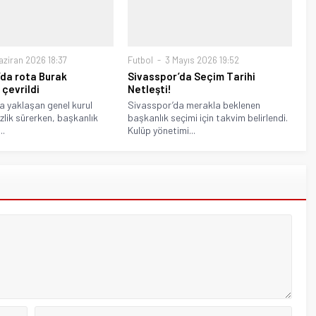
aziran 2026 18:37
Futbol
3 Mayıs 2026 19:52
’da rota Burak
Sivasspor’da Seçim Tarihi
çevrildi
Netleşti!
a yaklaşan genel kurul
Sivasspor’da merakla beklenen
zlik sürerken, başkanlık
başkanlık seçimi için takvim belirlendi.
..
Kulüp yönetimi...