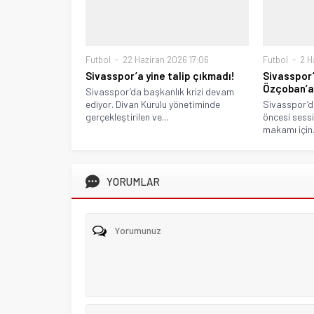
Futbol
22 Haziran 2026 17:06
Futbol
2 H
Sivasspor’a yine talip çıkmadı!
Sivasspor
Özçoban’a 
Sivasspor’da başkanlık krizi devam
ediyor. Divan Kurulu yönetiminde
Sivasspor’d
gerçekleştirilen ve...
öncesi sessi
makamı için.
YORUMLAR