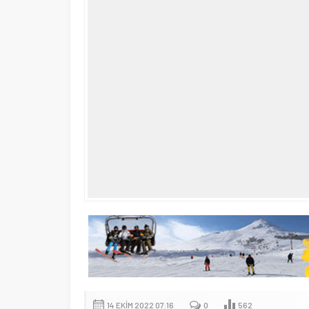
14 EKIM 2022 07:16
0
562