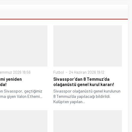
Temmuz 2026 18:56
Futbol
24 Haziran 2026 19:12
emi yeniden
Sivasspor’dan 8 Temmuz’da
’da!
olağanüstü genel kurul kararı!
on Sivasspor, geçtiğimiz
Sivasspor olağanüstü genel kurulunun
ma giyen Valon Ethemi...
8 Temmuz’da yapılacağı bildirildi.
Kulüpten yapılan...