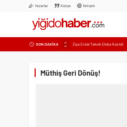
Yazarlar
Künye
İletişim
Ziya Erdal Teknik Ekibe Katıldı
SON DAKİKA
Valon Ethemi yeniden Sivasspor
Sivasspor’dan 8 Temmuz’da olağ
Sivasspor’a yine talip çıkmadı!
Müthiş Geri Dönüş!
Türk Bisikletinden Uluslararas