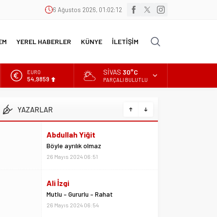
6 Ağustos 2026, 01:02:12
EM
YEREL HABERLER
KÜNYE
İLETİŞİM
SIVAS
30°C
EURO
54,9859
PARÇALI BULUTLU
ALTIN
6.496,95
YAZARLAR
Abdullah Yiğit
BİST
Böyle ayrılık olmaz
13.703,13
26 Mayıs 2024 06:51
DOLAR
47,5639
Ali İzgi
Mutlu – Gururlu – Rahat
26 Mayıs 2024 06:54
Ali Yavuz