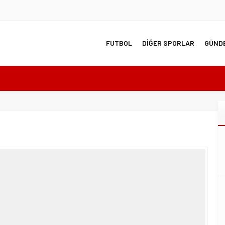
FUTBOL
DİĞER SPORLAR
GÜND
’da!
anüstü genel kurul kararı!
ı Arenada Madalya Yağmuru