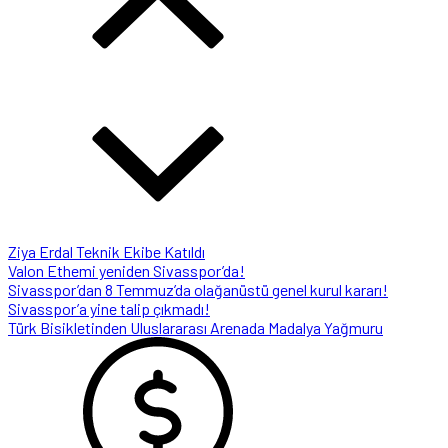
Ziya Erdal Teknik Ekibe Katıldı
Valon Ethemi yeniden Sivasspor’da!
Sivasspor’dan 8 Temmuz’da olağanüstü genel kurul kararı!
Sivasspor’a yine talip çıkmadı!
Türk Bisikletinden Uluslararası Arenada Madalya Yağmuru