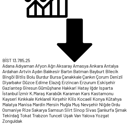
BİST
13.785,25
Adana
Adıyaman
Afyon
Ağrı
Aksaray
Amasya
Ankara
Antalya
Ardahan
Artvin
Aydın
Balıkesir
Bartın
Batman
Bayburt
Bilecik
Bingöl
Bitlis
Bolu
Burdur
Bursa
Çanakkale
Çankırı
Çorum
Denizli
Diyarbakır
Düzce
Edirne
Elazığ
Erzincan
Erzurum
Eskişehir
Gaziantep
Giresun
Gümüşhane
Hakkari
Hatay
Iğdır
Isparta
İstanbul
İzmir
K.Maraş
Karabük
Karaman
Kars
Kastamonu
Kayseri
Kırıkkale
Kırklareli
Kırşehir
Kilis
Kocaeli
Konya
Kütahya
Malatya
Manisa
Mardin
Mersin
Muğla
Muş
Nevşehir
Niğde
Ordu
Osmaniye
Rize
Sakarya
Samsun
Siirt
Sinop
Sivas
Şanlıurfa
Şırnak
Tekirdağ
Tokat
Trabzon
Tunceli
Uşak
Van
Yalova
Yozgat
Zonguldak