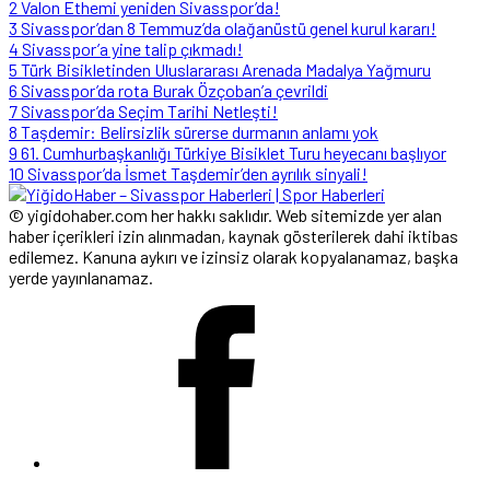
2
Valon Ethemi yeniden Sivasspor’da!
3
Sivasspor’dan 8 Temmuz’da olağanüstü genel kurul kararı!
4
Sivasspor’a yine talip çıkmadı!
5
Türk Bisikletinden Uluslararası Arenada Madalya Yağmuru
6
Sivasspor’da rota Burak Özçoban’a çevrildi
7
Sivasspor’da Seçim Tarihi Netleşti!
8
Taşdemir: Belirsizlik sürerse durmanın anlamı yok
9
61. Cumhurbaşkanlığı Türkiye Bisiklet Turu heyecanı başlıyor
10
Sivasspor’da İsmet Taşdemir’den ayrılık sinyali!
© yigidohaber.com her hakkı saklıdır. Web sitemizde yer alan
haber içerikleri izin alınmadan, kaynak gösterilerek dahi iktibas
edilemez. Kanuna aykırı ve izinsiz olarak kopyalanamaz, başka
yerde yayınlanamaz.