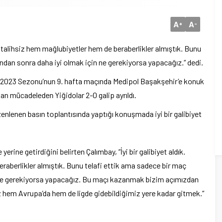
A
A
+
-
e talihsiz hem mağlubiyetler hem de beraberlikler almıştık. Bunu
ndan sonra daha iyi olmak için ne gerekiyorsa yapacağız.” dedi.
-2023 Sezonu’nun 9. hafta maçında Medipol Başakşehir’e konuk
n mücadeleden Yiğidolar 2-0 galip ayrıldı.
enlenen basın toplantısında yaptığı konuşmada iyi bir galibiyet
erine getirdiğini belirten Çalımbay, “İyi bir galibiyet aldık.
aberlikler almıştık. Bunu telafi ettik ama sadece bir maç
n ne gerekiyorsa yapacağız. Bu maçı kazanmak bizim açımızdan
z hem Avrupa’da hem de ligde gidebildiğimiz yere kadar gitmek.”