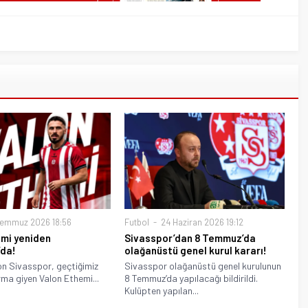
Temmuz 2026 18:56
Futbol
24 Haziran 2026 19:12
emi yeniden
Sivasspor’dan 8 Temmuz’da
’da!
olağanüstü genel kurul kararı!
on Sivasspor, geçtiğimiz
Sivasspor olağanüstü genel kurulunun
ma giyen Valon Ethemi...
8 Temmuz’da yapılacağı bildirildi.
Kulüpten yapılan...