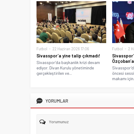
Futbol
22 Haziran 2026 17:06
Futbol
2 H
Sivasspor’a yine talip çıkmadı!
Sivasspor
Özçoban’a 
Sivasspor’da başkanlık krizi devam
ediyor. Divan Kurulu yönetiminde
Sivasspor’d
gerçekleştirilen ve...
öncesi sessi
makamı için.
YORUMLAR