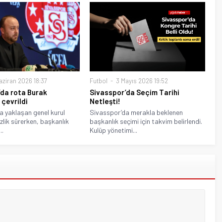
aziran 2026 18:37
Futbol
3 Mayıs 2026 19:52
’da rota Burak
Sivasspor’da Seçim Tarihi
çevrildi
Netleşti!
a yaklaşan genel kurul
Sivasspor’da merakla beklenen
zlik sürerken, başkanlık
başkanlık seçimi için takvim belirlendi.
..
Kulüp yönetimi...