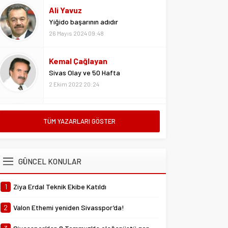
Kemal Çağlayan
Sivas Olay ve 50 Hafta
2 Ekim 2022 20:24
Metin Kulaksız
Vedalar da sevgidendir
26 Mayıs 2024 06:53
Mustafa Ateş
TÜM YAZARLARI GÖSTER
“Biz ligde kalacağız”
23 Şubat 2025 07:02
GÜNCEL KONULAR
Abdullah Yiğit
Böyle ayrılık olmaz
1
Ziya Erdal Teknik Ekibe Katıldı
26 Mayıs 2024 06:51
2
Valon Ethemi yeniden Sivasspor’da!