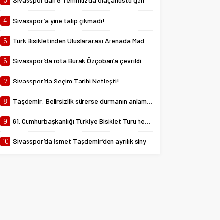
3
Sivasspor’dan 8 Temmuz’da olağanüstü genel kurul kararı!
4
Sivasspor’a yine talip çıkmadı!
5
Türk Bisikletinden Uluslararası Arenada Madalya Yağmuru
6
Sivasspor’da rota Burak Özçoban’a çevrildi
7
Sivasspor’da Seçim Tarihi Netleşti!
8
Taşdemir: Belirsizlik sürerse durmanın anlamı yok
9
61. Cumhurbaşkanlığı Türkiye Bisiklet Turu heyecanı başlıyor
10
Sivasspor’da İsmet Taşdemir’den ayrılık sinyali!