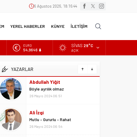
6 Ağustos 2026, 18:16:45
EM
YEREL HABERLER
KÜNYE
İLETİŞİM
SIVAS
29°C
EURO
54,9646
AÇIK
ALTIN
6.488,95
YAZARLAR
BİST
13.798,82
Ali İzgi
DOLAR
Mutlu – Gururlu – Rahat
47,5939
26 Mayıs 2024 06:54
Ali Yavuz
Yiğido başarının adıdır
26 Mayıs 2024 09:48