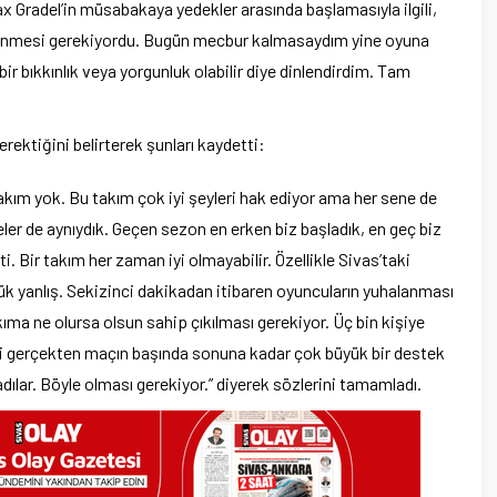
x Gradel’in müsabakaya yedekler arasında başlamasıyla ilgili,
enmesi gerekiyordu. Bugün mecbur kalmasaydım yine oyuna
 bıkkınlık veya yorgunluk olabilir diye dinlendirdim. Tam
erektiğini belirterek şunları kaydetti:
akım yok. Bu takım çok iyi şeyleri hak ediyor ama her sene de
eler de aynıydık. Geçen sezon en erken biz başladık, en geç biz
ti. Bir takım her zaman iyi olmayabilir. Özellikle Sivas’taki
ük yanlış. Sekizinci dakikadan itibaren oyuncuların yuhalanması
kıma ne olursa olsun sahip çıkılması gerekiyor. Üç bin kişiye
i gerçekten maçın başında sonuna kadar çok büyük bir destek
dılar. Böyle olması gerekiyor.” diyerek sözlerini tamamladı.