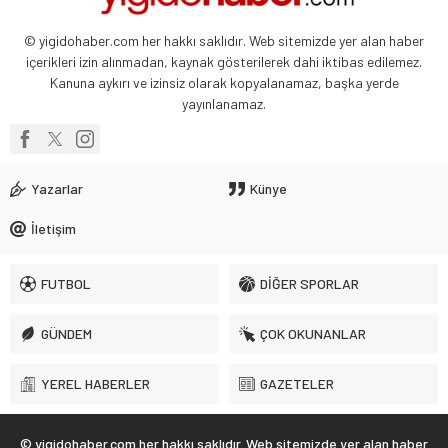
© yigidohaber.com her hakkı saklıdır. Web sitemizde yer alan haber
içerikleri izin alınmadan, kaynak gösterilerek dahi iktibas edilemez.
Kanuna aykırı ve izinsiz olarak kopyalanamaz, başka yerde
yayınlanamaz.
Yazarlar
Künye
İletişim
FUTBOL
DİĞER SPORLAR
GÜNDEM
ÇOK OKUNANLAR
YEREL HABERLER
GAZETELER
© yigidohaber.com her hakkı saklıdır. Web sitemizde yer alan haber