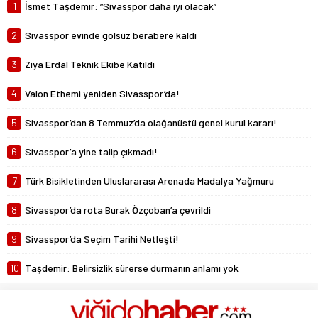
1
İsmet Taşdemir: “Sivasspor daha iyi olacak”
2
Sivasspor evinde golsüz berabere kaldı
3
Ziya Erdal Teknik Ekibe Katıldı
4
Valon Ethemi yeniden Sivasspor’da!
5
Sivasspor’dan 8 Temmuz’da olağanüstü genel kurul kararı!
6
Sivasspor’a yine talip çıkmadı!
7
Türk Bisikletinden Uluslararası Arenada Madalya Yağmuru
8
Sivasspor’da rota Burak Özçoban’a çevrildi
9
Sivasspor’da Seçim Tarihi Netleşti!
10
Taşdemir: Belirsizlik sürerse durmanın anlamı yok