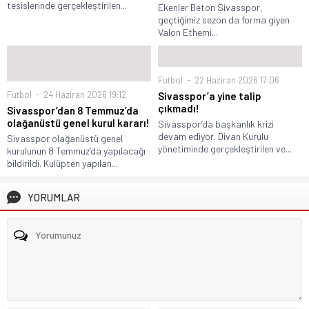
tesislerinde gerçekleştirilen...
Ekenler Beton Sivasspor,
geçtiğimiz sezon da forma giyen
Valon Ethemi...
Futbol
22 Haziran 2026 17:06
Futbol
24 Haziran 2026 19:12
Sivasspor’a yine talip
çıkmadı!
Sivasspor’dan 8 Temmuz’da
olağanüstü genel kurul kararı!
Sivasspor’da başkanlık krizi
devam ediyor. Divan Kurulu
Sivasspor olağanüstü genel
yönetiminde gerçekleştirilen ve...
kurulunun 8 Temmuz’da yapılacağı
bildirildi. Kulüpten yapılan...
YORUMLAR