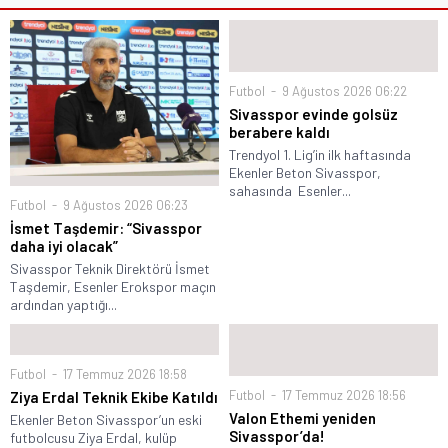
Futbol
9 Ağustos 2026 06:22
Sivasspor evinde golsüz
berabere kaldı
Trendyol 1. Lig’in ilk haftasında
Ekenler Beton Sivasspor,
sahasında Esenler...
Futbol
9 Ağustos 2026 06:23
İsmet Taşdemir: “Sivasspor
daha iyi olacak”
Sivasspor Teknik Direktörü İsmet
Taşdemir, Esenler Erokspor maçın
ardından yaptığı...
Futbol
17 Temmuz 2026 18:58
Futbol
17 Temmuz 2026 18:56
Ziya Erdal Teknik Ekibe Katıldı
Valon Ethemi yeniden
Ekenler Beton Sivasspor’un eski
Sivasspor’da!
futbolcusu Ziya Erdal, kulüp