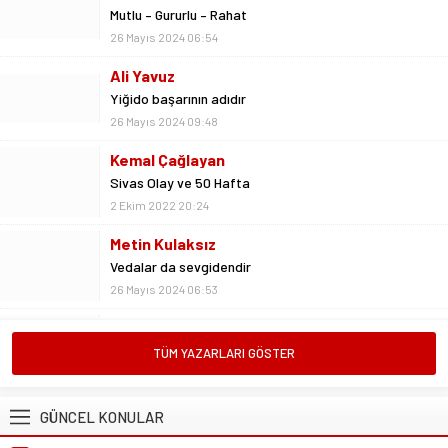
Ali Yavuz
Yiğido başarının adıdır
26 Mayıs 2024 09:48
Kemal Çağlayan
Sivas Olay ve 50 Hafta
2 Ekim 2022 20:24
Metin Kulaksız
Vedalar da sevgidendir
26 Mayıs 2024 06:53
Mustafa Ateş
“Biz ligde kalacağız”
23 Şubat 2025 07:02
TÜM YAZARLARI GÖSTER
Abdullah Yiğit
Böyle ayrılık olmaz
26 Mayıs 2024 06:51
GÜNCEL KONULAR