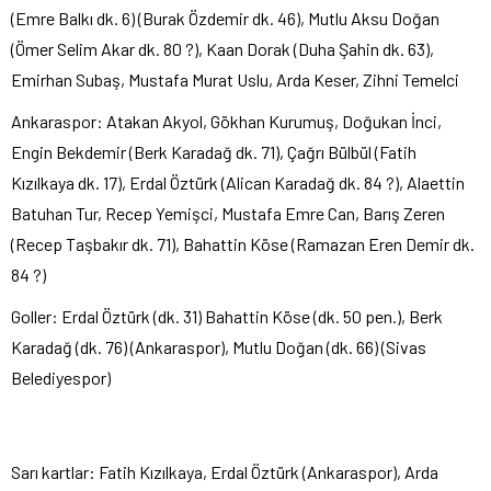
(Emre Balkı dk. 6) (Burak Özdemir dk. 46), Mutlu Aksu Doğan
(Ömer Selim Akar dk. 80 ?), Kaan Dorak (Duha Şahin dk. 63),
Emirhan Subaş, Mustafa Murat Uslu, Arda Keser, Zihni Temelci
Ankaraspor: Atakan Akyol, Gökhan Kurumuş, Doğukan İnci,
Engin Bekdemir (Berk Karadağ dk. 71), Çağrı Bülbül (Fatih
Kızılkaya dk. 17), Erdal Öztürk (Alican Karadağ dk. 84 ?), Alaettin
Batuhan Tur, Recep Yemişci, Mustafa Emre Can, Barış Zeren
(Recep Taşbakır dk. 71), Bahattin Köse (Ramazan Eren Demir dk.
84 ?)
Goller: Erdal Öztürk (dk. 31) Bahattin Köse (dk. 50 pen.), Berk
Karadağ (dk. 76) (Ankaraspor), Mutlu Doğan (dk. 66) (Sivas
Belediyespor)
Sarı kartlar: Fatih Kızılkaya, Erdal Öztürk (Ankaraspor), Arda