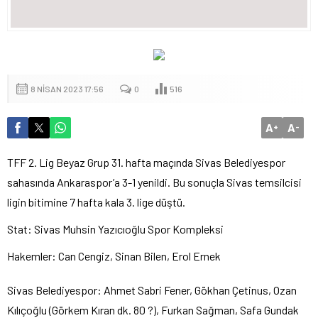
8 NISAN 2023 17:56
0
516
A
A
+
-
TFF 2. Lig Beyaz Grup 31. hafta maçında Sivas Belediyespor
sahasında Ankaraspor’a 3-1 yenildi. Bu sonuçla Sivas temsilcisi
ligin bitimine 7 hafta kala 3. lige düştü.
Stat: Sivas Muhsin Yazıcıoğlu Spor Kompleksi
Hakemler: Can Cengiz, Sinan Bilen, Erol Ernek
Sivas Belediyespor: Ahmet Sabri Fener, Gökhan Çetinus, Ozan
Kılıçoğlu (Görkem Kıran dk. 80 ?), Furkan Sağman, Safa Gundak