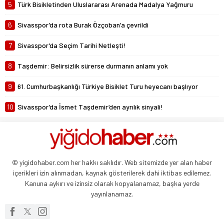
5
Türk Bisikletinden Uluslararası Arenada Madalya Yağmuru
6
Sivasspor’da rota Burak Özçoban’a çevrildi
7
Sivasspor’da Seçim Tarihi Netleşti!
8
Taşdemir: Belirsizlik sürerse durmanın anlamı yok
9
61. Cumhurbaşkanlığı Türkiye Bisiklet Turu heyecanı başlıyor
10
Sivasspor’da İsmet Taşdemir’den ayrılık sinyali!
© yigidohaber.com her hakkı saklıdır. Web sitemizde yer alan haber
içerikleri izin alınmadan, kaynak gösterilerek dahi iktibas edilemez.
Kanuna aykırı ve izinsiz olarak kopyalanamaz, başka yerde
yayınlanamaz.