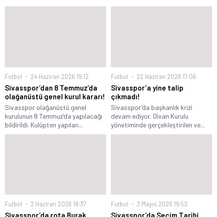
Futbol
24 Haziran 2026 19:12
Futbol
22 Haziran 2026 17:06
Sivasspor’dan 8 Temmuz’da
Sivasspor’a yine talip
olağanüstü genel kurul kararı!
çıkmadı!
Sivasspor olağanüstü genel
Sivasspor’da başkanlık krizi
kurulunun 8 Temmuz’da yapılacağı
devam ediyor. Divan Kurulu
bildirildi. Kulüpten yapılan...
yönetiminde gerçekleştirilen ve...
Futbol
2 Haziran 2026 18:37
Futbol
3 Mayıs 2026 19:52
Sivasspor’da rota Burak
Sivasspor’da Seçim Tarihi