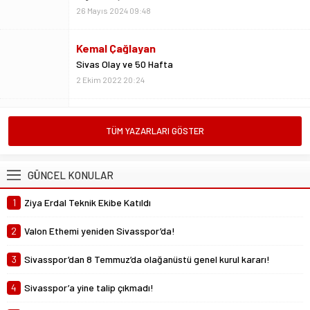
Sivas Olay ve 50 Hafta
2 Ekim 2022 20:24
Metin Kulaksız
Vedalar da sevgidendir
26 Mayıs 2024 06:53
Mustafa Ateş
TÜM YAZARLARI GÖSTER
“Biz ligde kalacağız”
23 Şubat 2025 07:02
GÜNCEL KONULAR
Abdullah Yiğit
1
Ziya Erdal Teknik Ekibe Katıldı
Böyle ayrılık olmaz
26 Mayıs 2024 06:51
2
Valon Ethemi yeniden Sivasspor’da!
3
Sivasspor’dan 8 Temmuz’da olağanüstü genel kurul kararı!
4
Sivasspor’a yine talip çıkmadı!