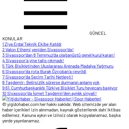
GÜNCEL
KONULAR
1
Ziya Erdal Teknik Ekibe Katıldı
2
Valon Ethemi yeniden Sivasspor’da!
3
Sivasspor’dan 8 Temmuz’da olağanüstü genel kurul kararı!
4
Sivasspor’a yine talip çıkmadı!
5
Türk Bisikletinden Uluslararası Arenada Madalya Yağmuru
6
Sivasspor’da rota Burak Özçoban’a çevrildi
7
Sivasspor’da Seçim Tarihi Netleşti!
8
Taşdemir: Belirsizlik sürerse durmanın anlamı yok
9
61. Cumhurbaşkanlığı Türkiye Bisiklet Turu heyecanı başlıyor
10
Sivasspor’da İsmet Taşdemir’den ayrılık sinyali!
© yigidohaber.com her hakkı saklıdır. Web sitemizde yer alan
haber içerikleri izin alınmadan, kaynak gösterilerek dahi iktibas
edilemez. Kanuna aykırı ve izinsiz olarak kopyalanamaz, başka
yerde yayınlanamaz.