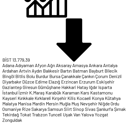
BİST
13.779,39
Adana
Adıyaman
Afyon
Ağrı
Aksaray
Amasya
Ankara
Antalya
Ardahan
Artvin
Aydın
Balıkesir
Bartın
Batman
Bayburt
Bilecik
Bingöl
Bitlis
Bolu
Burdur
Bursa
Çanakkale
Çankırı
Çorum
Denizli
Diyarbakır
Düzce
Edirne
Elazığ
Erzincan
Erzurum
Eskişehir
Gaziantep
Giresun
Gümüşhane
Hakkari
Hatay
Iğdır
Isparta
İstanbul
İzmir
K.Maraş
Karabük
Karaman
Kars
Kastamonu
Kayseri
Kırıkkale
Kırklareli
Kırşehir
Kilis
Kocaeli
Konya
Kütahya
Malatya
Manisa
Mardin
Mersin
Muğla
Muş
Nevşehir
Niğde
Ordu
Osmaniye
Rize
Sakarya
Samsun
Siirt
Sinop
Sivas
Şanlıurfa
Şırnak
Tekirdağ
Tokat
Trabzon
Tunceli
Uşak
Van
Yalova
Yozgat
Zonguldak