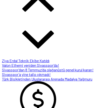
Ziya Erdal Teknik Ekibe Katıldı
Valon Ethemi yeniden Sivasspor’da!
Sivasspor’dan 8 Temmuz’da olağanüstü genel kurul kararı!
Sivasspor’a yine talip çıkmadı!
Türk Bisikletinden Uluslararası Arenada Madalya Yağmuru