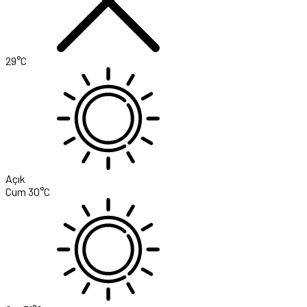
29°C
Açık
Cum
30°C