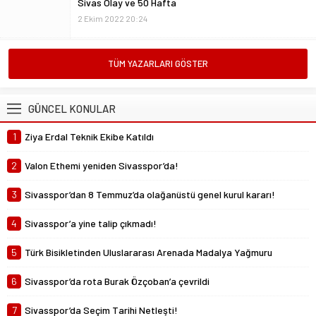
Vedalar da sevgidendir
26 Mayıs 2024 06:53
Mustafa Ateş
TÜM YAZARLARI GÖSTER
“Biz ligde kalacağız”
23 Şubat 2025 07:02
GÜNCEL KONULAR
Abdullah Yiğit
1
Ziya Erdal Teknik Ekibe Katıldı
Böyle ayrılık olmaz
26 Mayıs 2024 06:51
2
Valon Ethemi yeniden Sivasspor’da!
3
Sivasspor’dan 8 Temmuz’da olağanüstü genel kurul kararı!
4
Sivasspor’a yine talip çıkmadı!
5
Türk Bisikletinden Uluslararası Arenada Madalya Yağmuru
6
Sivasspor’da rota Burak Özçoban’a çevrildi
7
Sivasspor’da Seçim Tarihi Netleşti!