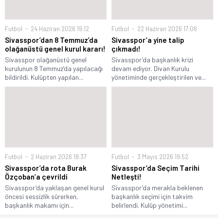
Futbol
24 Haziran 2026 19:12
Futbol
22 Haziran 2026 17:06
Sivasspor’dan 8 Temmuz’da
Sivasspor’a yine talip
olağanüstü genel kurul kararı!
çıkmadı!
Sivasspor olağanüstü genel
Sivasspor’da başkanlık krizi
kurulunun 8 Temmuz’da yapılacağı
devam ediyor. Divan Kurulu
bildirildi. Kulüpten yapılan...
yönetiminde gerçekleştirilen ve...
Futbol
2 Haziran 2026 18:37
Futbol
3 Mayıs 2026 19:52
Sivasspor’da rota Burak
Sivasspor’da Seçim Tarihi
Özçoban’a çevrildi
Netleşti!
Sivasspor’da yaklaşan genel kurul
Sivasspor’da merakla beklenen
öncesi sessizlik sürerken,
başkanlık seçimi için takvim
başkanlık makamı için...
belirlendi. Kulüp yönetimi...