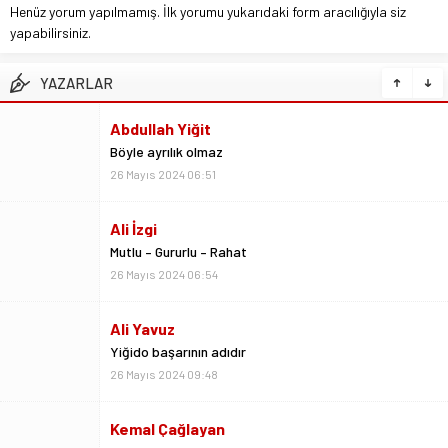
Henüz yorum yapılmamış. İlk yorumu yukarıdaki form aracılığıyla siz
yapabilirsiniz.
YAZARLAR
Ali İzgi
Mutlu – Gururlu – Rahat
26 Mayıs 2024 06:54
Ali Yavuz
Yiğido başarının adıdır
26 Mayıs 2024 09:48
Kemal Çağlayan
Sivas Olay ve 50 Hafta
2 Ekim 2022 20:24
Metin Kulaksız