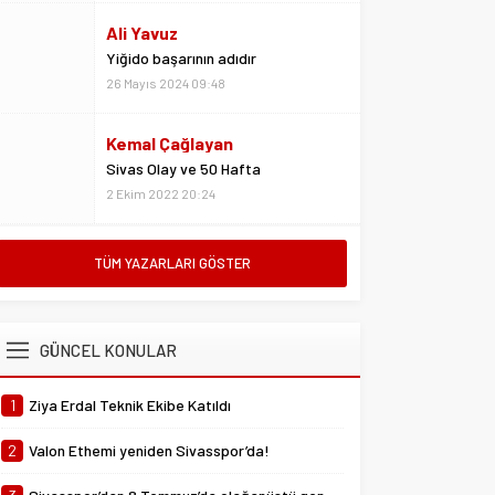
Kemal Çağlayan
Sivas Olay ve 50 Hafta
2 Ekim 2022 20:24
Metin Kulaksız
Vedalar da sevgidendir
26 Mayıs 2024 06:53
Mustafa Ateş
TÜM YAZARLARI GÖSTER
“Biz ligde kalacağız”
23 Şubat 2025 07:02
GÜNCEL KONULAR
Abdullah Yiğit
Böyle ayrılık olmaz
1
Ziya Erdal Teknik Ekibe Katıldı
26 Mayıs 2024 06:51
2
Valon Ethemi yeniden Sivasspor’da!