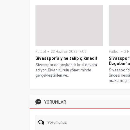
Futbol
22 Haziran 2026 17:06
Futbol
2 H
Sivasspor’a yine talip çıkmadı!
Sivasspor
Özçoban’a 
Sivasspor’da başkanlık krizi devam
ediyor. Divan Kurulu yönetiminde
Sivasspor’d
gerçekleştirilen ve...
öncesi sessi
makamı için.
YORUMLAR