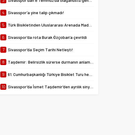
3
Sivasspor’dan 8 Temmuz’da olağanüstü genel kurul kararı!
4
Sivasspor’a yine talip çıkmadı!
5
Türk Bisikletinden Uluslararası Arenada Madalya Yağmuru
6
Sivasspor’da rota Burak Özçoban’a çevrildi
7
Sivasspor’da Seçim Tarihi Netleşti!
8
Taşdemir: Belirsizlik sürerse durmanın anlamı yok
9
61. Cumhurbaşkanlığı Türkiye Bisiklet Turu heyecanı başlıyor
10
Sivasspor’da İsmet Taşdemir’den ayrılık sinyali!