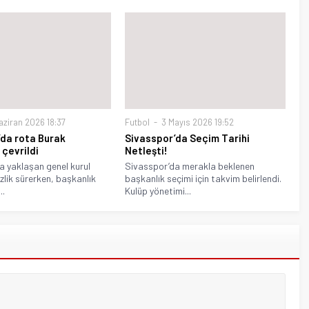
aziran 2026 18:37
Futbol
3 Mayıs 2026 19:52
’da rota Burak
Sivasspor’da Seçim Tarihi
çevrildi
Netleşti!
a yaklaşan genel kurul
Sivasspor’da merakla beklenen
zlik sürerken, başkanlık
başkanlık seçimi için takvim belirlendi.
..
Kulüp yönetimi...