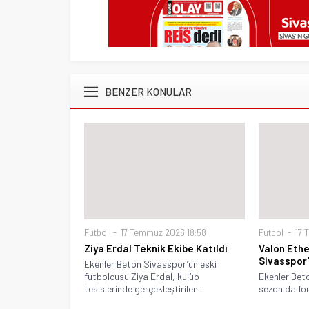
BENZER KONULAR
Futbol
17 Temmuz 2026 18:58
Futbol
17 
Ziya Erdal Teknik Ekibe Katıldı
Valon Eth
Sivasspor
Ekenler Beton Sivasspor’un eski
futbolcusu Ziya Erdal, kulüp
Ekenler Bet
tesislerinde gerçekleştirilen...
sezon da for