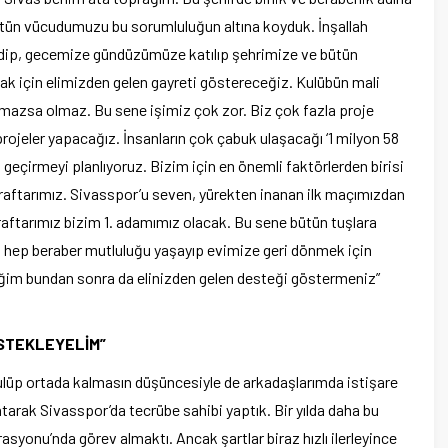
 bütün vücudumuzu bu sorumluluğun altına koyduk. İnşallah
dip, gecemize gündüzümüze katılıp şehrimize ve bütün
ak için elimizden gelen gayreti göstereceğiz. Kulübün mali
 olmazsa olmaz. Bu sene işimiz çok zor. Biz çok fazla proje
rojeler yapacağız. İnsanların çok çabuk ulaşacağı ‘1 milyon 58
eçirmeyi planlıyoruz. Bizim için en önemli faktörlerden birisi
taraftarımız. Sivasspor’u seven, yürekten inanan ilk maçımızdan
aftarımız bizim 1. adamımız olacak. Bu sene bütün tuşlara
 hep beraber mutluluğu yaşayıp evimize geri dönmek için
teğim bundan sonra da elinizden gelen desteği göstermeniz”
ESTEKLEYELİM”
lüp ortada kalmasın düşüncesiyle de arkadaşlarımda istişare
arak Sivasspor’da tecrübe sahibi yaptık. Bir yılda daha bu
syonu’nda görev almaktı. Ancak şartlar biraz hızlı ilerleyince