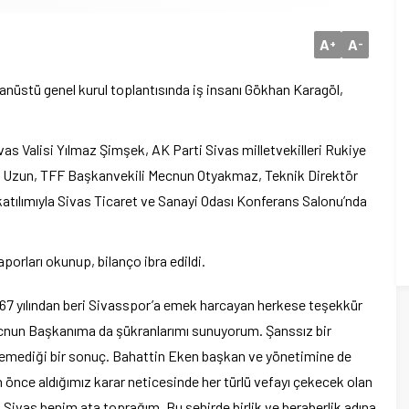
A
A
+
-
anüstü genel kurul toplantısında iş insanı Gökhan Karagöl,
vas Valisi Yılmaz Şimşek, AK Parti Sivas milletvekilleri Rukiye
 Uzun, TFF Başkanvekili Mecnun Otyakmaz, Teknik Direktör
atılımıyla Sivas Ticaret ve Sanayi Odası Konferans Salonu’nda
porları okunup, bilanço ibra edildi.
967 yılından beri Sivasspor’a emek harcayan herkese teşekkür
ecnun Başkanıma da şükranlarımı sunuyorum. Şanssız bir
stemediği bir sonuç. Bahattin Eken başkan ve yönetimine de
önce aldığımız karar neticesinde her türlü vefayı çekecek olan
Sivas benim ata toprağım. Bu şehirde birlik ve beraberlik adına