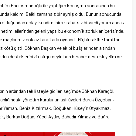
İbrahim Hacıosmanoğlu ile yaptığım konuşma sonrasında bu
unda kaldım. Belki zamansız bir ayrılış oldu. Bunun sonucunda
lduğundan dolayı kendimi biraz rahatsız hissediyorum ancak
timi ellerinden geleni yaptı bu ekonomik zorluklar içerisinde.
 maçlarımız çok az taraftarla oynandı. Hiçbir rakibe taraftar
z kötü gitti. Gökhan Başkan ve ekibi bu işlerinden altından
mden desteklerinizi esirgemeyin hep beraber destekleyelim ve
ın ardından tek listeyle gidilen seçimde Gökhan Karagöl,
anlığındaki yönetim kurulunun asil üyeleri Burak Özçoban,
Ömer Yaman, Deniz Kızılırmak, Doğukan Hüseyin Otyakmaz,
k, Berkay Doğan, Yücel Aydın, Bahadır Yılmaz ve Buğra