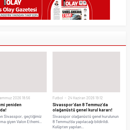
Temmuz 2026 18:56
Futbol
24 Haziran 2026 19:12
emi yeniden
Sivasspor’dan 8 Temmuz’da
’da!
olağanüstü genel kurul kararı!
on Sivasspor, geçtiğimiz
Sivasspor olağanüstü genel kurulunun
ma giyen Valon Ethemi...
8 Temmuz’da yapılacağı bildirildi.
Kulüpten yapılan...