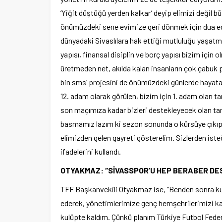
‘Yiğit düştüğü yerden kalkar’ deyip elimizi değil
önümüzdeki sene evimize geri dönmek için dua e
dünyadaki Sivaslılara hak ettiği mutluluğu yaşatm
yapısı, finansal disiplin ve borç yapısı bizim için
üretmeden net, akılda kalan insanların çok çabuk p
bin sms’ projesini de önümüzdeki günlerde hayata g
12. adam olarak görülen, bizim için 1. adam olan 
son maçımıza kadar bizleri destekleyecek olan tar
basmamız lazım ki sezon sonunda o kürsüye çıkıp
elimizden gelen gayreti gösterelim. Sizlerden is
ifadelerini kullandı.
OTYAKMAZ: “SİVASSPOR’U HEP BERABER D
TFF Başkanvekili Otyakmaz ise, “Benden sonra ku
ederek, yönetimlerimize genç hemşehrilerimizi kat
kulüpte kaldım. Çünkü planım Türkiye Futbol Federa