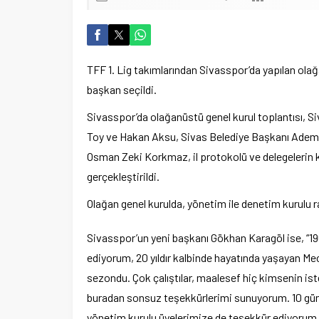
TFF 1. Lig takımlarından Sivasspor’da yapılan olağ
başkan seçildi.
Sivasspor’da olağanüstü genel kurul toplantısı, Si
Toy ve Hakan Aksu, Sivas Belediye Başkanı Adem
Osman Zeki Korkmaz, il protokolü ve delegelerin k
gerçekleştirildi.
Olağan genel kurulda, yönetim ile denetim kurulu ra
Sivasspor’un yeni başkanı Gökhan Karagöl ise, “1
ediyorum, 20 yıldır kalbinde hayatında yaşayan M
sezondu. Çok çalıştılar, maalesef hiç kimsenin i
buradan sonsuz teşekkürlerimi sunuyorum. 10 gün 
yönetim kurulu üyelerimize de teşekkür ediyorum. 