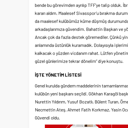
bende bu görevimden ayrılıp TFF’ye talip olduk. 
kararı aldım. Maalesef Sivasspor’u bırakma durum
da maalesef kulübümüz küme düşmüş durumunda o
arkadaşlarımıza güvendim. Bahattin Başkan ve yöne
Ancak çok da fazla destek göremediler. Çünkü yine
anlamında üstünlük kuramadık. Dolayısıyla işlerimi
kalkacak o yüzden vicdanım rahat. Lütfen yöneti
güzel günlerimize tekrar dönelim” diye konuştu.
İŞTE YÖNETİM LİSTESİ
Genel kurulda gündem maddelerinin tamamlanmasın
kulübün yeni başkanı seçildi. Gökhan Karagöl başk
Nurettin Yıldırım, Yusuf Bozatlı, Bülent Turan, 
Necmettin Ateş, Ahmet Fatih Korkmaz, Yasin Oca
Güvendi oldu.