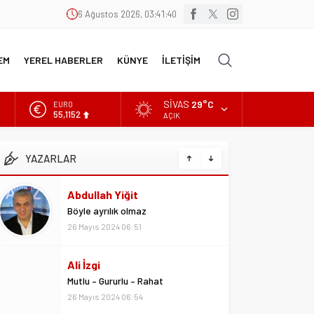
6 Ağustos 2026, 03:41:41
EM
YEREL HABERLER
KÜNYE
İLETİŞİM
SIVAS
29°C
EURO
55,1152
AÇIK
ALTIN
6.529,72
YAZARLAR
BİST
13.703,13
Ali İzgi
DOLAR
Mutlu – Gururlu – Rahat
47,5844
26 Mayıs 2024 06:54
Ali Yavuz
Yiğido başarının adıdır
26 Mayıs 2024 09:48