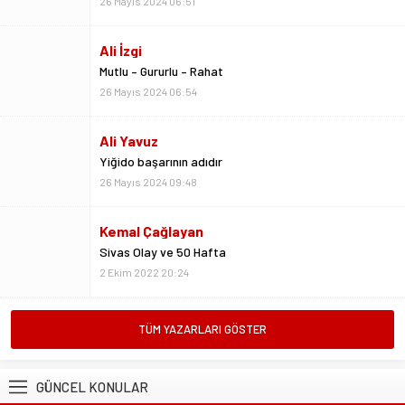
26 Mayıs 2024 06:51
Ali İzgi
Mutlu – Gururlu – Rahat
26 Mayıs 2024 06:54
Ali Yavuz
Yiğido başarının adıdır
26 Mayıs 2024 09:48
Kemal Çağlayan
Sivas Olay ve 50 Hafta
2 Ekim 2022 20:24
Metin Kulaksız
TÜM YAZARLARI GÖSTER
Vedalar da sevgidendir
26 Mayıs 2024 06:53
GÜNCEL KONULAR