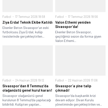
Futbol
17 Temmuz 2026 18:58
Futbol
17 Temmuz 2026 18:56
Ziya Erdal Teknik Ekibe Katıldı
Valon Ethemi yeniden
Sivasspor’da!
Ekenler Beton Sivasspor’un eski
futbolcusu Ziya Erdal, kulüp
Ekenler Beton Sivasspor,
tesislerinde gerçekleştirilen...
geçtiğimiz sezon da forma giyen
Valon Ethemi...
Futbol
24 Haziran 2026 19:12
Futbol
22 Haziran 2026 17:06
Sivasspor’dan 8 Temmuz’da
Sivasspor’a yine talip
olağanüstü genel kurul kararı!
çıkmadı!
Sivasspor olağanüstü genel
Sivasspor’da başkanlık krizi
kurulunun 8 Temmuz’da yapılacağı
devam ediyor. Divan Kurulu
bildirildi. Kulüpten yapılan...
yönetiminde gerçekleştirilen ve...