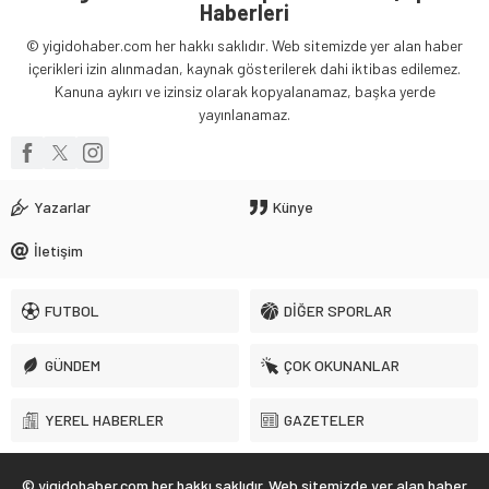
© yigidohaber.com her hakkı saklıdır. Web sitemizde yer alan haber
içerikleri izin alınmadan, kaynak gösterilerek dahi iktibas edilemez.
Kanuna aykırı ve izinsiz olarak kopyalanamaz, başka yerde
yayınlanamaz.
Yazarlar
Künye
İletişim
FUTBOL
DİĞER SPORLAR
GÜNDEM
ÇOK OKUNANLAR
YEREL HABERLER
GAZETELER
© yigidohaber.com her hakkı saklıdır. Web sitemizde yer alan haber