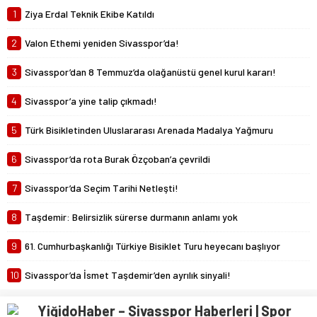
Mustafa Ateş
1
Ziya Erdal Teknik Ekibe Katıldı
“Biz ligde kalacağız”
23 Şubat 2025 07:02
2
Valon Ethemi yeniden Sivasspor’da!
3
Sivasspor’dan 8 Temmuz’da olağanüstü genel kurul kararı!
4
Sivasspor’a yine talip çıkmadı!
5
Türk Bisikletinden Uluslararası Arenada Madalya Yağmuru
6
Sivasspor’da rota Burak Özçoban’a çevrildi
7
Sivasspor’da Seçim Tarihi Netleşti!
8
Taşdemir: Belirsizlik sürerse durmanın anlamı yok
9
61. Cumhurbaşkanlığı Türkiye Bisiklet Turu heyecanı başlıyor
10
Sivasspor’da İsmet Taşdemir’den ayrılık sinyali!