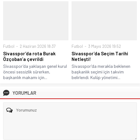
Futbol
2 Haziran 2026 18:37
Futbol
3 Mayıs 2026 19:52
Sivasspor’da rota Burak
Sivasspor’da Seçim Tarihi
Özçoban’a çevrildi
Netleşti!
Sivasspor’da yaklaşan genel kurul
Sivasspor’da merakla beklenen
öncesi sessizlik sürerken,
başkanlık seçimi için takvim
başkanlık makamı için...
belirlendi. Kulüp yönetimi...
YORUMLAR