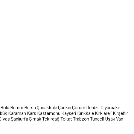
Bolu
Burdur
Bursa
Çanakkale
Çankırı
Çorum
Denizli
Diyarbakır
abük
Karaman
Kars
Kastamonu
Kayseri
Kırıkkale
Kırklareli
Kırşehir
Sivas
Şanlıurfa
Şırnak
Tekirdağ
Tokat
Trabzon
Tunceli
Uşak
Van