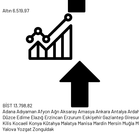
Altın
6.519,97
BİST
13.798,82
Adana
Adıyaman
Afyon
Ağrı
Aksaray
Amasya
Ankara
Antalya
Arda
Düzce
Edirne
Elazığ
Erzincan
Erzurum
Eskişehir
Gaziantep
Giresu
Kilis
Kocaeli
Konya
Kütahya
Malatya
Manisa
Mardin
Mersin
Muğla
M
Yalova
Yozgat
Zonguldak