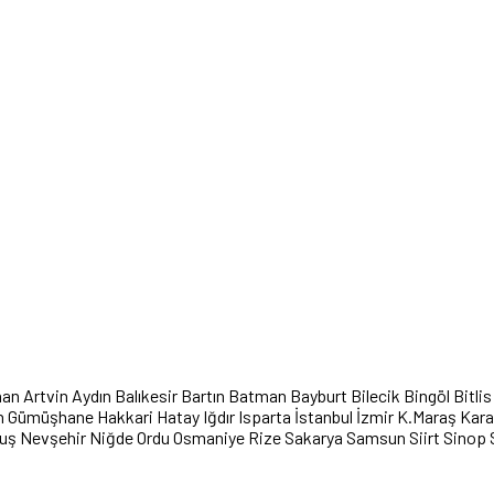
han
Artvin
Aydın
Balıkesir
Bartın
Batman
Bayburt
Bilecik
Bingöl
Bitlis
n
Gümüşhane
Hakkari
Hatay
Iğdır
Isparta
İstanbul
İzmir
K.Maraş
Kar
uş
Nevşehir
Niğde
Ordu
Osmaniye
Rize
Sakarya
Samsun
Siirt
Sinop