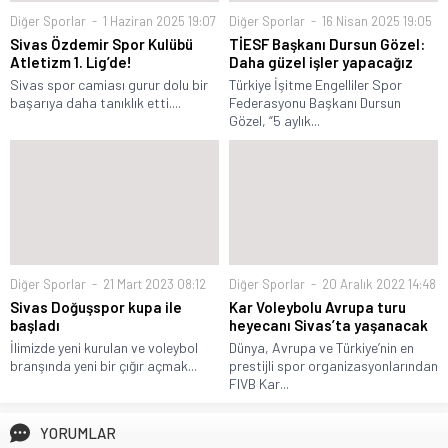
Diğer Sporlar
1 Haziran 2025 19:07
Diğer Sporlar
16 Nisan 2025 19:05
Sivas Özdemir Spor Kulübü
TİESF Başkanı Dursun Gözel:
Atletizm 1. Lig’de!
Daha güzel işler yapacağız
Sivas spor camiası gurur dolu bir
Türkiye İşitme Engelliler Spor
başarıya daha tanıklık etti....
Federasyonu Başkanı Dursun
Gözel, “5 aylık...
Diğer Sporlar
21 Mart 2023 08:12
Diğer Sporlar
20 Aralık 2022 14:48
Sivas Doğuşspor kupa ile
Kar Voleybolu Avrupa turu
başladı
heyecanı Sivas’ta yaşanacak
İlimizde yeni kurulan ve voleybol
Dünya, Avrupa ve Türkiye’nin en
branşında yeni bir çığır açmak...
prestijli spor organizasyonlarından
FIVB Kar...
YORUMLAR