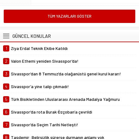
Mustafa Ateş
TÜM YAZARLARI GÖSTER
“Biz ligde kalacağız”
23 Şubat 2025 07:02
GÜNCEL KONULAR
Abdullah Yiğit
1
Ziya Erdal Teknik Ekibe Katıldı
Böyle ayrılık olmaz
26 Mayıs 2024 06:51
2
Valon Ethemi yeniden Sivasspor’da!
3
Sivasspor’dan 8 Temmuz’da olağanüstü genel kurul kararı!
4
Sivasspor’a yine talip çıkmadı!
5
Türk Bisikletinden Uluslararası Arenada Madalya Yağmuru
6
Sivasspor’da rota Burak Özçoban’a çevrildi
7
Sivasspor’da Seçim Tarihi Netleşti!
8
Taşdemir: Belirsizlik sürerse durmanın anlamı yok