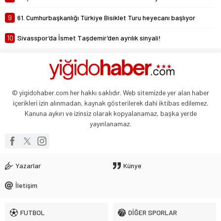
9
61. Cumhurbaşkanlığı Türkiye Bisiklet Turu heyecanı başlıyor
10
Sivasspor’da İsmet Taşdemir’den ayrılık sinyali!
© yigidohaber.com her hakkı saklıdır. Web sitemizde yer alan haber
içerikleri izin alınmadan, kaynak gösterilerek dahi iktibas edilemez.
Kanuna aykırı ve izinsiz olarak kopyalanamaz, başka yerde
yayınlanamaz.
Yazarlar
Künye
İletişim
FUTBOL
DİĞER SPORLAR