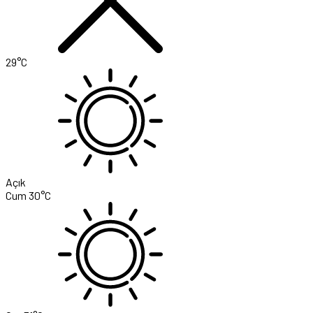
29°C
Açık
Cum
30°C