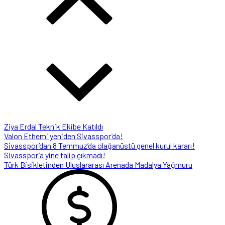
Ziya Erdal Teknik Ekibe Katıldı
Valon Ethemi yeniden Sivasspor’da!
Sivasspor’dan 8 Temmuz’da olağanüstü genel kurul kararı!
Sivasspor’a yine talip çıkmadı!
Türk Bisikletinden Uluslararası Arenada Madalya Yağmuru