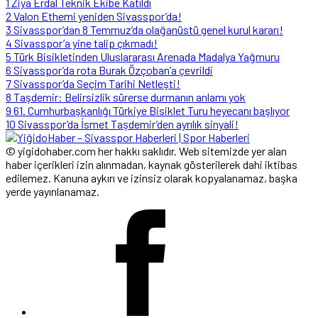
1
Ziya Erdal Teknik Ekibe Katıldı
2
Valon Ethemi yeniden Sivasspor’da!
3
Sivasspor’dan 8 Temmuz’da olağanüstü genel kurul kararı!
4
Sivasspor’a yine talip çıkmadı!
5
Türk Bisikletinden Uluslararası Arenada Madalya Yağmuru
6
Sivasspor’da rota Burak Özçoban’a çevrildi
7
Sivasspor’da Seçim Tarihi Netleşti!
8
Taşdemir: Belirsizlik sürerse durmanın anlamı yok
9
61. Cumhurbaşkanlığı Türkiye Bisiklet Turu heyecanı başlıyor
10
Sivasspor’da İsmet Taşdemir’den ayrılık sinyali!
© yigidohaber.com her hakkı saklıdır. Web sitemizde yer alan
haber içerikleri izin alınmadan, kaynak gösterilerek dahi iktibas
edilemez. Kanuna aykırı ve izinsiz olarak kopyalanamaz, başka
yerde yayınlanamaz.