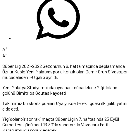
+
A
-
A
Süper Lig 2021-2022 Sezonu’nun 6. hafta maçında deplasmanda
Öznur Kablo Yeni Malatyaspor’a konuk olan Demir Grup Sivasspor,
mücadeleden 1-0 galip ayrıldı.
Yeni Malatya Stadyumu’nda oynanan mücadelede Yiğidoların
golünü Dimitrios Goutas kaydetti.
Takımımız bu skorla puanını 6’ya yükselterek ligdeki ilk galibiyetini
elde etti.
Yiğidolar bir sonraki maçta Süper Lig’in 7. haftasında 25 Eylül
Cumartesi günü saat 13.30’da sahamızda Vavacars Fatih
Karagümrük’ü konuk edecek.