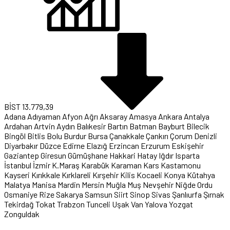
BİST
13.779,39
Adana
Adıyaman
Afyon
Ağrı
Aksaray
Amasya
Ankara
Antalya
Ardahan
Artvin
Aydın
Balıkesir
Bartın
Batman
Bayburt
Bilecik
Bingöl
Bitlis
Bolu
Burdur
Bursa
Çanakkale
Çankırı
Çorum
Denizli
Diyarbakır
Düzce
Edirne
Elazığ
Erzincan
Erzurum
Eskişehir
Gaziantep
Giresun
Gümüşhane
Hakkari
Hatay
Iğdır
Isparta
İstanbul
İzmir
K.Maraş
Karabük
Karaman
Kars
Kastamonu
Kayseri
Kırıkkale
Kırklareli
Kırşehir
Kilis
Kocaeli
Konya
Kütahya
Malatya
Manisa
Mardin
Mersin
Muğla
Muş
Nevşehir
Niğde
Ordu
Osmaniye
Rize
Sakarya
Samsun
Siirt
Sinop
Sivas
Şanlıurfa
Şırnak
Tekirdağ
Tokat
Trabzon
Tunceli
Uşak
Van
Yalova
Yozgat
Zonguldak