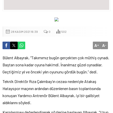
28 KASIM 2021 16:39
0
502
A
A
+
-
Bülent Albayrak, “Takımımız bugün gerçekten çok müthiş oynadı.
Baştan sona kadar oyuna hakimdi. İnanılmaz güzel oynadılar.
Geçtiğimiz yıl ve önceki yılın oyununu gördük bugün.” dedi.
Teknik Direktör Rıza Çalımbay’ın cezası nedeniyle Atakaş
Hatayspor maçının ardından düzenlenen basın toplantısında
konuşan Yardımcı Antrenör Bülent Albayrak, iyi bir galibiyet
aldıklarını söyledi.
Karşılaşmayı değerlendirerek sözlerine başlayan Albayrak, “Uzun