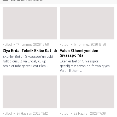
Futbol
17 Temmuz 2026 18:58
Futbol
17 Temmuz 2026 18:56
Ziya Erdal Teknik Ekibe Katıldı
Valon Ethemi yeniden
Sivasspor’da!
Ekenler Beton Sivasspor’un eski
futbolcusu Ziya Erdal, kulüp
Ekenler Beton Sivasspor,
tesislerinde gerçekleştirilen...
geçtiğimiz sezon da forma giyen
Valon Ethemi...
Futbol
24 Haziran 2026 19:12
Futbol
22 Haziran 2026 17:06