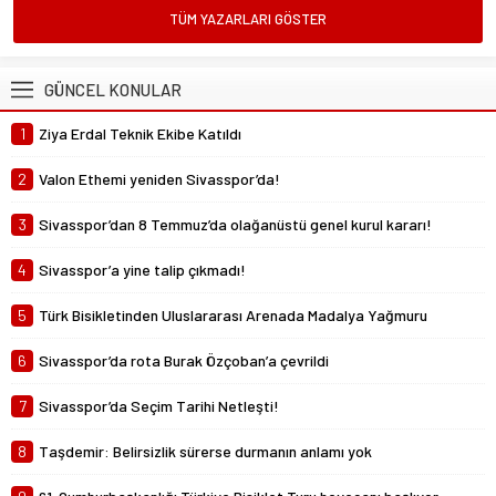
Mustafa Ateş
TÜM YAZARLARI GÖSTER
“Biz ligde kalacağız”
23 Şubat 2025 07:02
GÜNCEL KONULAR
Abdullah Yiğit
1
Ziya Erdal Teknik Ekibe Katıldı
Böyle ayrılık olmaz
26 Mayıs 2024 06:51
2
Valon Ethemi yeniden Sivasspor’da!
3
Sivasspor’dan 8 Temmuz’da olağanüstü genel kurul kararı!
4
Sivasspor’a yine talip çıkmadı!
5
Türk Bisikletinden Uluslararası Arenada Madalya Yağmuru
6
Sivasspor’da rota Burak Özçoban’a çevrildi
7
Sivasspor’da Seçim Tarihi Netleşti!
8
Taşdemir: Belirsizlik sürerse durmanın anlamı yok