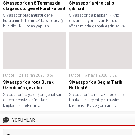
Sivasspor’dan 8 Temmuz’da
Sivasspor’a yine talip
olağanüstü genel kurul kararı!
çıkmadı!
Sivasspor olağanüstü genel
Sivasspor’da başkanlık krizi
kurulunun 8 Temmuz’da yapılacağı
devam ediyor. Divan Kurulu
bildirildi. Kulüpten yapılan...
yönetiminde gerçekleştirilen ve...
Futbol
2 Haziran 2026 18:37
Futbol
3 Mayıs 2026 19:52
Sivasspor’da rota Burak
Sivasspor’da Seçim Tarihi
Özçoban’a çevrildi
Netleşti!
Sivasspor’da yaklaşan genel kurul
Sivasspor’da merakla beklenen
öncesi sessizlik sürerken,
başkanlık seçimi için takvim
başkanlık makamı için...
belirlendi. Kulüp yönetimi...
YORUMLAR