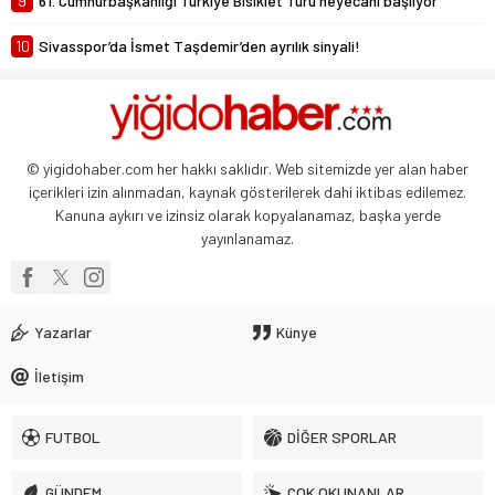
9
61. Cumhurbaşkanlığı Türkiye Bisiklet Turu heyecanı başlıyor
10
Sivasspor’da İsmet Taşdemir’den ayrılık sinyali!
© yigidohaber.com her hakkı saklıdır. Web sitemizde yer alan haber
içerikleri izin alınmadan, kaynak gösterilerek dahi iktibas edilemez.
Kanuna aykırı ve izinsiz olarak kopyalanamaz, başka yerde
yayınlanamaz.
Yazarlar
Künye
İletişim
FUTBOL
DİĞER SPORLAR
GÜNDEM
ÇOK OKUNANLAR