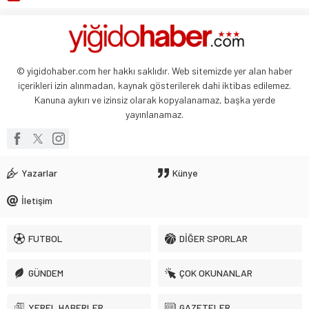
© yigidohaber.com her hakkı saklıdır. Web sitemizde yer alan haber
içerikleri izin alınmadan, kaynak gösterilerek dahi iktibas edilemez.
Kanuna aykırı ve izinsiz olarak kopyalanamaz, başka yerde
yayınlanamaz.
Yazarlar
Künye
İletişim
FUTBOL
DİĞER SPORLAR
GÜNDEM
ÇOK OKUNANLAR
YEREL HABERLER
GAZETELER