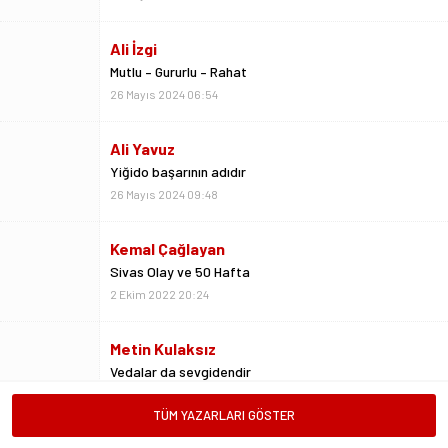
Ali İzgi
Mutlu – Gururlu – Rahat
26 Mayıs 2024 06:54
Ali Yavuz
Yiğido başarının adıdır
26 Mayıs 2024 09:48
Kemal Çağlayan
Sivas Olay ve 50 Hafta
2 Ekim 2022 20:24
Metin Kulaksız
Vedalar da sevgidendir
26 Mayıs 2024 06:53
Mustafa Ateş
TÜM YAZARLARI GÖSTER
“Biz ligde kalacağız”