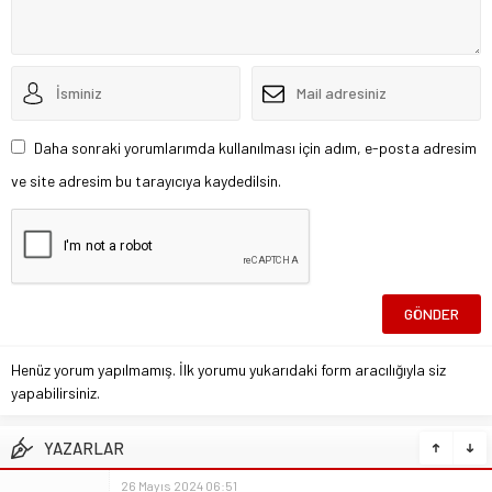
Daha sonraki yorumlarımda kullanılması için adım, e-posta adresim
ve site adresim bu tarayıcıya kaydedilsin.
Henüz yorum yapılmamış. İlk yorumu yukarıdaki form aracılığıyla siz
yapabilirsiniz.
YAZARLAR