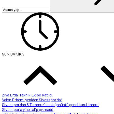
SON DAKİKA
Valon Ethemi yeniden Sivasspor’da!
Sivasspor’dan 8 Temmuz’da olağanüstü genel kurul kararı!
Sivasspor’a yine talip çıkmadı!
Türk Bisikletinden Uluslararası Arenada Madalya Yağmuru