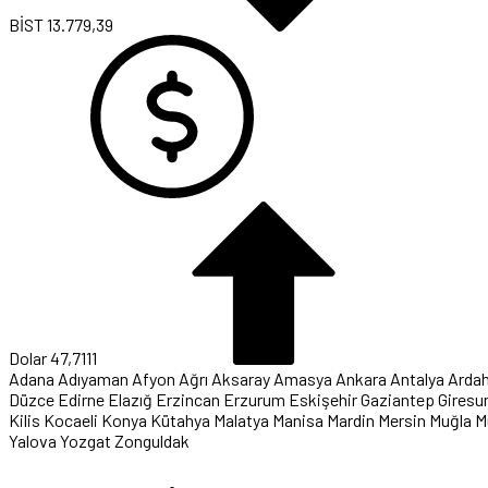
BİST
13.779,39
Dolar
47,7111
Adana
Adıyaman
Afyon
Ağrı
Aksaray
Amasya
Ankara
Antalya
Arda
Düzce
Edirne
Elazığ
Erzincan
Erzurum
Eskişehir
Gaziantep
Giresu
Kilis
Kocaeli
Konya
Kütahya
Malatya
Manisa
Mardin
Mersin
Muğla
M
Yalova
Yozgat
Zonguldak