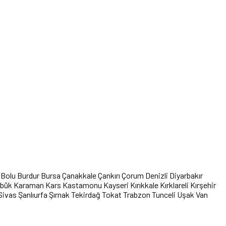
Bolu
Burdur
Bursa
Çanakkale
Çankırı
Çorum
Denizli
Diyarbakır
abük
Karaman
Kars
Kastamonu
Kayseri
Kırıkkale
Kırklareli
Kırşehir
Sivas
Şanlıurfa
Şırnak
Tekirdağ
Tokat
Trabzon
Tunceli
Uşak
Van