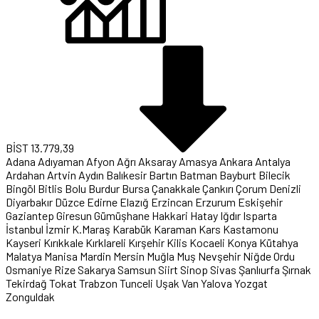
BİST
13.779,39
Adana
Adıyaman
Afyon
Ağrı
Aksaray
Amasya
Ankara
Antalya
Ardahan
Artvin
Aydın
Balıkesir
Bartın
Batman
Bayburt
Bilecik
Bingöl
Bitlis
Bolu
Burdur
Bursa
Çanakkale
Çankırı
Çorum
Denizli
Diyarbakır
Düzce
Edirne
Elazığ
Erzincan
Erzurum
Eskişehir
Gaziantep
Giresun
Gümüşhane
Hakkari
Hatay
Iğdır
Isparta
İstanbul
İzmir
K.Maraş
Karabük
Karaman
Kars
Kastamonu
Kayseri
Kırıkkale
Kırklareli
Kırşehir
Kilis
Kocaeli
Konya
Kütahya
Malatya
Manisa
Mardin
Mersin
Muğla
Muş
Nevşehir
Niğde
Ordu
Osmaniye
Rize
Sakarya
Samsun
Siirt
Sinop
Sivas
Şanlıurfa
Şırnak
Tekirdağ
Tokat
Trabzon
Tunceli
Uşak
Van
Yalova
Yozgat
Zonguldak