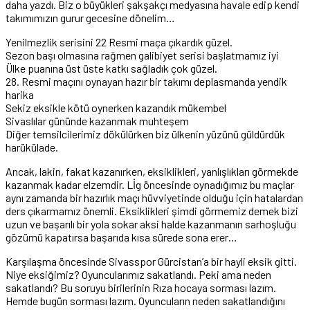
daha yazdı. Biz o büyükleri şakşakçı medyasına havale edip kendi
takımımızın gurur gecesine dönelim…
Yenilmezlik serisini 22 Resmi maça çıkardık güzel.
Sezon başı olmasına rağmen galibiyet serisi başlatmamız iyi
Ülke puanına üst üste katkı sağladık çok güzel.
28. Resmi maçını oynayan hazır bir takımı deplasmanda yendik
harika
Sekiz eksikle kötü oynerken kazandık mükembel
Sivaslılar gününde kazanmak muhteşem
Diğer temsilcilerimiz dökülürken biz ülkenin yüzünü güldürdük
harükülade.
Ancak, lakin, fakat kazanırken, eksiklikleri, yanlışlıkları görmekde
kazanmak kadar elzemdir. Lİg öncesinde oynadığımız bu maçlar
aynı zamanda bir hazırlık maçı hüvviyetinde olduğu için hatalardan
ders çıkarmamız önemli. Eksiklikleri şimdi görmemiz demek bizi
uzun ve başarılı bir yola sokar aksi halde kazanmanın sarhoşluğu
gözümü kapatırsa başarıda kısa sürede sona erer…
Karşılaşma öncesinde Sivasspor Gürcistan’a bir hayli eksik gitti.
Niye eksiğimiz? Oyuncularımız sakatlandı. Peki ama neden
sakatlandı? Bu soruyu birilerinin Rıza hocaya sorması lazım.
Hemde bugün sorması lazım. Oyuncuların neden sakatlandığını