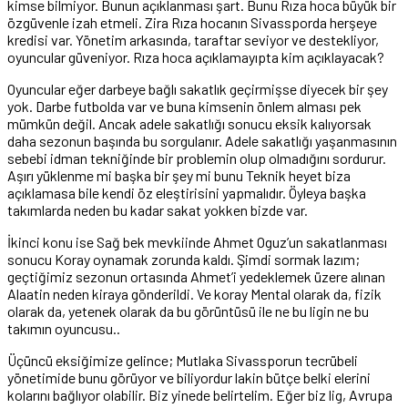
kimse bilmiyor. Bunun açıklanması şart. Bunu Rıza hoca büyük bir
özgüvenle izah etmeli. Zira Rıza hocanın Sivassporda herşeye
kredisi var. Yönetim arkasında, taraftar seviyor ve destekliyor,
oyuncular güveniyor. Rıza hoca açıklamayıpta kim açıklayacak?
Oyuncular eğer darbeye bağlı sakatlık geçirmişse diyecek bir şey
yok. Darbe futbolda var ve buna kimsenin önlem alması pek
mümkün değil. Ancak adele sakatlığı sonucu eksik kalıyorsak
daha sezonun başında bu sorgulanır. Adele sakatlığı yaşanmasının
sebebi idman tekniğinde bir problemin olup olmadığını sordurur.
Aşırı yüklenme mi başka bir şey mi bunu Teknik heyet biza
açıklamasa bile kendi öz eleştirisini yapmalıdır. Öyleya başka
takımlarda neden bu kadar sakat yokken bizde var.
İkinci konu ise Sağ bek mevkiinde Ahmet Oguz’un sakatlanması
sonucu Koray oynamak zorunda kaldı. Şimdi sormak lazım;
geçtiğimiz sezonun ortasında Ahmet’i yedeklemek üzere alınan
Alaatin neden kiraya gönderildi. Ve koray Mental olarak da, fizik
olarak da, yetenek olarak da bu görüntüsü ile ne bu ligin ne bu
takımın oyuncusu..
Üçüncü eksiğimize gelince; Mutlaka Sivassporun tecrübeli
yönetimide bunu görüyor ve biliyordur lakin bütçe belki elerini
kolarını bağlıyor olabilir. Biz yinede belirtelim. Eğer biz lig, Avrupa