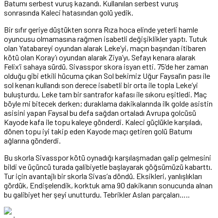
Batumı serbest vuruş kazandı. Kullanılan serbest vuruş
sonrasında Kaleci hatasından golü yedik.
Bir sıfır geriye düştükten sonra Rıza hoca elinde yeterli hamle
oyuncusu olmamasına rağmen isabetli değişiklikler yaptı. Tutuk
olan Yatabareyi oyundan alarak Leke’yi, maçın başından itibaren
kötü olan Koray’ı oyundan alarak Ziya’yı, Sefayı kenara alarak
Felix’i sahaya sürdü. Sivasspor skora isyan etti. 75’de her zaman
olduğu gibi etkili hücuma çıkan Sol bekimiz Uğur Faysal’ın pası ile
sol kenarı kullandı son derece isabetli bir orta ile topla Leke’yi
buluşturdu, Leke tam bir santrafor kafası ile sıkoru eşitledi. Maç
böyle mi bitecek derken; duraklama dakikalarında ilk golde asistin
asisini yapan Faysal bu defa sağdan ortaladı Avrupa golcüsü
Kayode kafa ile topu kaleye gönderdi. Kaleci güçlükle karşıladı,
dönen topu iyi takip eden Kayode maçı getiren golü Batumı
ağlarına gönderdi.
Bu skorla Sivasspor kötü oynadığı karşılaşmadan galip gelmesini
bildi ve üçüncü turada galibiyetle başlayarak göğsümüzü kabarttı.
Tur için avantajlı bir skorla Sivas’a döndü. Eksikleri, yanlışlıkları
gördük, Endişelendik, korktuk ama 90 dakikanın sonucunda alnan
bu galibiyet her şeyi unutturdu. Tebrikler Aslan parçaları…..