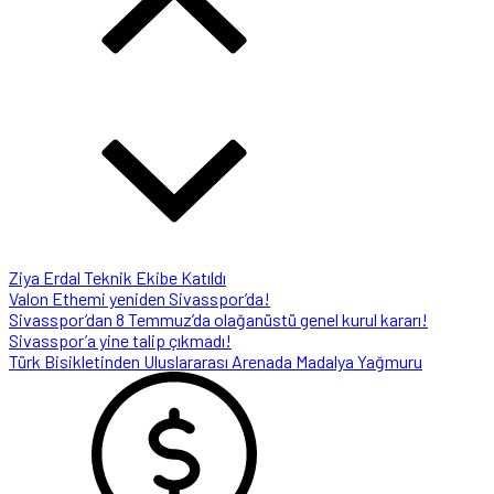
Ziya Erdal Teknik Ekibe Katıldı
Valon Ethemi yeniden Sivasspor’da!
Sivasspor’dan 8 Temmuz’da olağanüstü genel kurul kararı!
Sivasspor’a yine talip çıkmadı!
Türk Bisikletinden Uluslararası Arenada Madalya Yağmuru