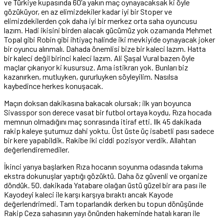
ve Türkiye kupasında 60’a yakın maç oynayacaksak ki öyle
gözüküyor, en az elimizdekiler kadar iyi bir Stoper ve
elimizdekilerden çok daha iyi bir merkez orta saha oyuncusu
lazım. Hadi ikisini birden alacak gücümüz yok ozamanda Mehmet
Topal gibi Robin gibi ihtiyaç halinde iki mevkiyide oynayacak joker
bir oyuncu alınmalı. Dahada önemlisi bize bir kaleci lazım. Hatta
bir kaleci değil birinci kaleci lazım. Ali Şaşal Vural bazen öyle
maçlar çıkarıyor ki kusursuz. Ama istikrarı yok. Bunları biz
kazanırken, mutluyken, gururluyken söyleyilim. Nasılsa
kaybedince herkes konuşacak.
Maçın doksan dakikasına bakacak olursak; ilk yarı boyunca
Sivasspor son derece vasat bir futbol ortaya koydu, Rıza hocada
memnun olmadığını maç sonrasında itiraf etti. Ilk 45 dakikada
rakip kaleye şutumuz dahi yoktu. Üst üste üç isabetli pası sadece
bir kere yapabildik. Rakibe iki ciddi pozisyor verdik. Allahtan
değerlendiremediler.
İkinci yarıya başlarken Rıza hocanın soyunma odasında takıma
ekstra dokunuşlar yaptığı gözüktü. Daha öz güvenli ve organize
döndük. 50. dakikada Yatabare olağan üstü güzel bir ara pası ile
Kayodeyi kaleci ile karşı karşıya bıraktı ancak Kayode
değerlendrimedi. Tam toparlandık derken bu topun dönüşünde
Rakip Ceza sahasının yayı önünden hakeminde hatalı kararı ile