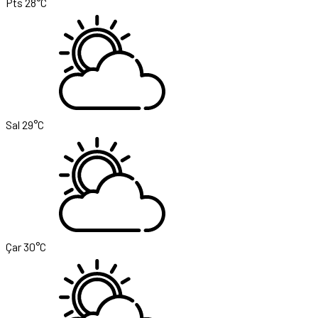
Pts
28°C
Sal
29°C
Çar
30°C