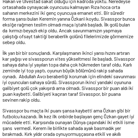
Hakan ve Ulvestad sakat olduğu için kadroda yoktu. Neredeyse
ortasahada oynayacak oyuncusu kalmayan Rıza hoca orta
sahanın merkezini iki genç oyuncuya emanet etti. Bir süredir
forma şansı bulan Keremin yanına Özkan’ı koydu. Sivasspor bunca
eksiğe rağmen teslim olmadı maça iştahlı başladı. İlk golü bulan
da kırmızı beyazlı ekip oldu. Ancak savunmamızın yapmaya
çalıştığı ofsayt taktiği beraberlik golünü filelerimizde görmemize
sebep oldu.
İlk yarı bir bir sonuçlandı. Karşılaşmanın ikinci yarısı hızını artıran
kar yağışı ve sivassporun vites yükseltmesi ile başladı. Sivasspor
sahaya daha iyi yayılan topa daha çok hükmeden taraf oldu. Karlı
zeminde iyi top yaptı, oyunun büyük bölümünü rakip sahada
oynadı. Abdullah Avcı beraberliği korumak için elindeki savunması
iyi oyuncuları sahaya sürdü. Sivassporun ikinci yarıdaki oyununa
galibiyet golü çok yakışırdı ama olmadı. Sivasspor bir puan aldı iki
puan kaybetti. Galibiyeti kaçıran taraf Sivasspor, bir puana
sevinen rakip oldu.
Sivasspor bu maçta iki puanı şansa kaybetti ama Özkan gibi bir
futbolcu kazandı. İlk kez ilk onbirde başlayan genç Özkan gayet iyi
mücadele etti. Karşısında ounayan Dünya çapındaki iki etkili isme
şans vermedi. Kerem ile birlikte sahada ayak basmadık yer
bırakmadı. Kırk yıldır orada oynuyormuşçasına etkili ve akıllı