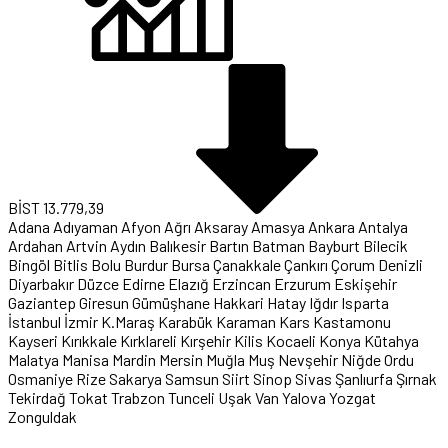
BİST
13.779,39
Adana
Adıyaman
Afyon
Ağrı
Aksaray
Amasya
Ankara
Antalya
Ardahan
Artvin
Aydın
Balıkesir
Bartın
Batman
Bayburt
Bilecik
Bingöl
Bitlis
Bolu
Burdur
Bursa
Çanakkale
Çankırı
Çorum
Denizli
Diyarbakır
Düzce
Edirne
Elazığ
Erzincan
Erzurum
Eskişehir
Gaziantep
Giresun
Gümüşhane
Hakkari
Hatay
Iğdır
Isparta
İstanbul
İzmir
K.Maraş
Karabük
Karaman
Kars
Kastamonu
Kayseri
Kırıkkale
Kırklareli
Kırşehir
Kilis
Kocaeli
Konya
Kütahya
Malatya
Manisa
Mardin
Mersin
Muğla
Muş
Nevşehir
Niğde
Ordu
Osmaniye
Rize
Sakarya
Samsun
Siirt
Sinop
Sivas
Şanlıurfa
Şırnak
Tekirdağ
Tokat
Trabzon
Tunceli
Uşak
Van
Yalova
Yozgat
Zonguldak