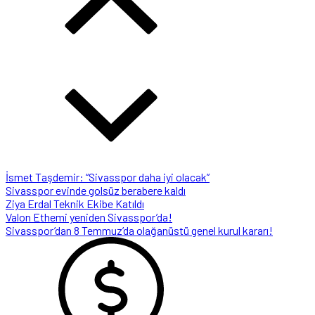
İsmet Taşdemir: “Sivasspor daha iyi olacak”
Sivasspor evinde golsüz berabere kaldı
Ziya Erdal Teknik Ekibe Katıldı
Valon Ethemi yeniden Sivasspor’da!
Sivasspor’dan 8 Temmuz’da olağanüstü genel kurul kararı!