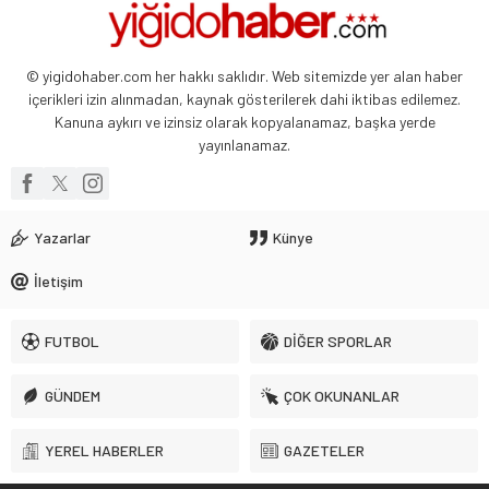
Abdullah Yiğit
Böyle ayrılık olmaz
© yigidohaber.com her hakkı saklıdır. Web sitemizde yer alan haber
26 Mayıs 2024 06:51
içerikleri izin alınmadan, kaynak gösterilerek dahi iktibas edilemez.
Kanuna aykırı ve izinsiz olarak kopyalanamaz, başka yerde
yayınlanamaz.
Yazarlar
Künye
İletişim
FUTBOL
DİĞER SPORLAR
GÜNDEM
ÇOK OKUNANLAR
YEREL HABERLER
GAZETELER