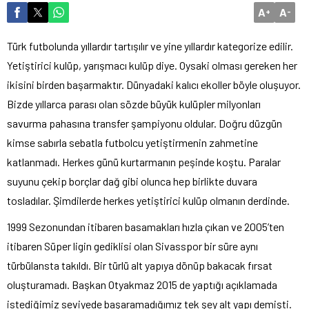
A
A
+
-
Türk futbolunda yıllardır tartışılır ve yine yıllardır kategorize edilir.
Yetiştirici kulüp, yarışmacı kulüp diye. Oysaki olması gereken her
ikisini birden başarmaktır. Dünyadaki kalıcı ekoller böyle oluşuyor.
Bizde yıllarca parası olan sözde büyük kulüpler milyonları
savurma pahasına transfer şampiyonu oldular. Doğru düzgün
kimse sabırla sebatla futbolcu yetiştirmenin zahmetine
katlanmadı. Herkes günü kurtarmanın peşinde koştu. Paralar
suyunu çekip borçlar dağ gibi olunca hep birlikte duvara
tosladılar. Şimdilerde herkes yetiştirici kulüp olmanın derdinde.
1999 Sezonundan itibaren basamakları hızla çıkan ve 2005’ten
itibaren Süper ligin gediklisi olan Sivasspor bir süre aynı
türbülansta takıldı. Bir türlü alt yapıya dönüp bakacak fırsat
oluşturamadı. Başkan Otyakmaz 2015 de yaptığı açıklamada
istediğimiz seviyede başaramadığımız tek şey alt yapı demişti.