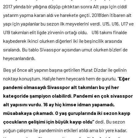
2017 yılında bir yıllığına düşüp çıktıktan sonra Alt yapı için ciddi
yatarım yapma kararı aldı ve harekete geçti. 2018’den itibaren alt
yapı için yapılanlar bu sezon ilk meyvelerini verdi. U15, U16, U17 ve
U19 takımları elit ligde zirvenin ortağı oldu. U16 takımı finalde
kaybederek ikinci olurken diğerleri iki ile beşincilik arasında
sıralandı. Bu tablo Sivasspor açısından umut olurken bizleri de
heyecanlandırdı.
Beş yıl önce alt yapının başına getirilen Murat Dizdar ile gelinin
noktayı konuştum. Haliyle hem heyecanlı hem de gururlu. “
Eğer
pandemi olmasaydı Sivasspor alt takımları bu yıl her
kategoride şampiyon olabilirdi. Pandemi en çok sivasspor
alt yapısını vurdu. 16 ay hiç kimse idman yapamadı,
müsabakaya çıkamadı. O yaş guruplarında iki sezon kayıp
çocukların gelişimi için büyük kayıp oldu”
dedi. Bu sezon
yoğun çalışma ile pandeminin etkileri atıldı ama bir yere kadar.