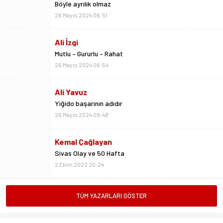
Mutlu – Gururlu – Rahat
26 Mayıs 2024 06:54
Ali Yavuz
Yiğido başarının adıdır
26 Mayıs 2024 09:48
Kemal Çağlayan
Sivas Olay ve 50 Hafta
2 Ekim 2022 20:24
Metin Kulaksız
Vedalar da sevgidendir
26 Mayıs 2024 06:53
Mustafa Ateş
TÜM YAZARLARI GÖSTER
“Biz ligde kalacağız”
23 Şubat 2025 07:02