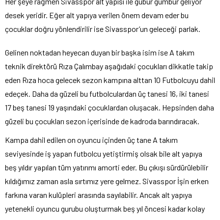
Her şeye rağmen Sivasspor alt yapısı ile gübür gümbür geliyor
desek yeridir. Eğer alt yapıya verilen önem devam eder bu
çocuklar doğru yönlendirilir ise Sivasspor’un geleceği parlak.
Gelinen noktadan heyecan duyan bir başka isim ise A takım
teknik direktörü Rıza Çalımbay aşağıdaki çocukları dikkatle takip
eden Rıza hoca gelecek sezon kampına alttan 10 Futbolcuyu dahil
edeçek. Daha da güzeli bu futbolculardan üç tanesi 16, iki tanesi
17 beş tanesi 19 yaşındaki çocuklardan oluşacak. Hepsinden daha
güzeli bu çocukları sezon içerisinde de kadroda barındıracak.
Kampa dahil edilen on oyuncu içinden üç tane A takım
seviyesinde iş yapan futbolcu yetiştirmiş olsak bile alt yapıya
beş yıldır yapılan tüm yatırımı amorti eder. Bu çıkışı sürdürülebilir
kıldığımız zaman asla sırtımız yere gelmez. Sivasspor İşin erken
farkına varan kulüpleri arasında sayılabilir. Ancak alt yapıya
yetenekli oyuncu gurubu oluşturmak beş yıl öncesi kadar kolay