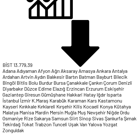
BİST
13.779,39
Adana
Adıyaman
Afyon
Ağrı
Aksaray
Amasya
Ankara
Antalya
Ardahan
Artvin
Aydın
Balıkesir
Bartın
Batman
Bayburt
Bilecik
Bingöl
Bitlis
Bolu
Burdur
Bursa
Çanakkale
Çankırı
Çorum
Denizli
Diyarbakır
Düzce
Edirne
Elazığ
Erzincan
Erzurum
Eskişehir
Gaziantep
Giresun
Gümüşhane
Hakkari
Hatay
Iğdır
Isparta
İstanbul
İzmir
K.Maraş
Karabük
Karaman
Kars
Kastamonu
Kayseri
Kırıkkale
Kırklareli
Kırşehir
Kilis
Kocaeli
Konya
Kütahya
Malatya
Manisa
Mardin
Mersin
Muğla
Muş
Nevşehir
Niğde
Ordu
Osmaniye
Rize
Sakarya
Samsun
Siirt
Sinop
Sivas
Şanlıurfa
Şırnak
Tekirdağ
Tokat
Trabzon
Tunceli
Uşak
Van
Yalova
Yozgat
Zonguldak