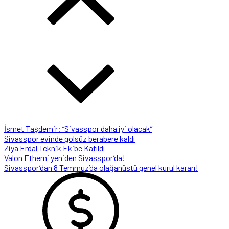
İsmet Taşdemir: “Sivasspor daha iyi olacak”
Sivasspor evinde golsüz berabere kaldı
Ziya Erdal Teknik Ekibe Katıldı
Valon Ethemi yeniden Sivasspor’da!
Sivasspor’dan 8 Temmuz’da olağanüstü genel kurul kararı!