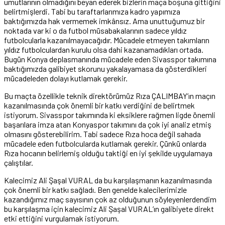
umutlarının olmadığını beyan ederek bizlerin maça boşuna gittiğini
belirtmişlerdi. Tabi bu taraftarlarımıza kadro yapımıza
baktığımızda hak vermemek imkânsız. Ama unuttuğumuz bir
noktada var ki o da futbol müsabakalarının sadece yıldız
futbolcularla kazanılmayacağıdır. Mücadele etmeyen takımların
yıldız futbolculardan kurulu olsa dahi kazanamadıkları ortada.
Bugün Konya deplasmanında mücadele eden Sivasspor takımına
baktığımızda galibiyet skorunu yakalayamasa da gösterdikleri
mücadeleden dolayı kutlamak gerekir.
Bu maçta özellikle teknik direktörümüz Rıza ÇALIMBAY’ın maçın
kazanılmasında çok önemli bir katkı verdiğini de belirtmek
istiyorum. Sivasspor takımında ki eksiklere rağmen ligde önemli
başarılara imza atan Konyaspor takımını da çok iyi analiz etmiş
olmasını gösterebilirim. Tabi sadece Rıza hoca değil sahada
mücadele eden futbolcularda kutlamak gerekir. Çünkü onlarda
Rıza hocanın belirlemiş olduğu taktiği en iyi şekilde uygulamaya
çalıştılar.
Kalecimiz Ali Şaşal VURAL da bu karşılaşmanın kazanılmasında
çok önemli bir katkı sağladı. Ben genelde kalecilerimizle
kazandığımız maç sayısının çok az olduğunun söyleyenlerdendim
bu karşılaşma için kalecimiz Ali Şaşal VURAL’ın galibiyete direkt
etki ettiğini vurgulamak istiyorum.