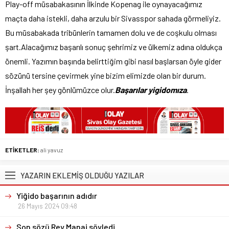
Play-off müsabakasının İlkinde Kopenag ile oynayacağımız
maçta daha istekli, daha arzulu bir Sivasspor sahada görmeliyiz.
Bu müsabakada tribünlerin tamamen dolu ve de coşkulu olması
şart.Alacağımız başarılı sonuç şehrimiz ve ülkemiz adına oldukça
önemli. Yazımın başında belirttiğim gibi nasıl başlarsan öyle gider
sözünü tersine çevirmek yine bizim elimizde olan bir durum.
İnşallah her şey gönlümüzce olur.
Başarılar yigidomıza
.
ETİKETLER:
ali yavuz
YAZARIN EKLEMİŞ OLDUĞU YAZILAR
Yiğido başarının adıdır
26 Mayıs 2024 09:48
Son sözü Rey Manaj söyledi