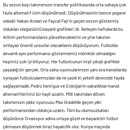
Bu sezon başı takımımızın transfer politikasında orta sahaya çok
fazla alternatif isim düşünülmedi. Düşünülmesinin bence yegane
sebebi Hakan Arslan ve Faycal Fajr’ın geçen sezon göstermiş
oldukları olağanüstü başarılı grafikleri idi. İlerleyen haftalarda bu
ikilinin performanslarını yükselteceklerini ve yine takımın
sırtlayan önemli unsurlar olacaklarını düşünüyorum. Futbolda
devamlı aynı performansı göstermemiz mümkün olmadığını
hepimiz çok iyi biliyoruz. Her futbolcunun inişli çıkışlı grafikler
yaşadığı bir gerçek. Orta saha oyuncularımızın yanı sıra kanatlarda
oynayan futbolcularımızdan da ne yazık ki yeterli derecede fayda
sağlayamadık.Pedro henrigue ve Erdoğan’ın sakatlıkları kanat
alternatiflerimizi bir hayli azalttı. Milli takımdan dönen
takımımızın yıldız oyuncusu Max Gradel’de geçen yılki
performansından oldukça uzaktı. Tüm bu olumsuzlukları
düşününce Sivasspor adına ortaya güzel ve başarılı bir futbol
çıkmasını düşünmek biraz hayalcilik olur. Konya maçında