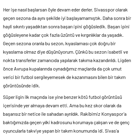
Her işe nasıl başlarsan öyle devam eder derler. Sivasspor olarak
geçen sezona da aynı şekilde iyi başlayamamıştık. Daha sonra bir
hayli sıkıntı yaşadıktan sonra başarı ipini göğüsledik. Başarı ipini
göğüsleyene kadar çok fazla üzüntü ve kırgınlıklar da yaşadık.
Geçen sezona oranla bu sezon, kıyaslaması çok doğru bir
kıyaslama olmaz diye düşünüyorum. Çünkü bu sezon isabetli ve
nokta transferler zamancıda yapılarak takıma kazandırıldı. Ligden
önce Avrupa kupalarında oynadığımız maçlarda da çok umut
verici bir futbol sergileyemesek de kazanmasını bilen bir takım
görüntüsünde idik.
Süper ligin ilk maçında ise yine benzer kötü futbol görüntüsü
içerisinde yer almaya devam etti. Ama bu kez skor olarak da
başarısız bir netice ile sahadan ayrıldık. Rakibimiz Konyaspor’a
baktığımızda geçen yılki kadrosunu korumaya çalışan ve de genç
oyuncularla takviye yapan bir takım konumunda idi. Sivas’a