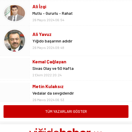
26 Mayıs 2024 06:54
Ali Yavuz
Yiğido başarının adıdır
26 Mayıs 2024 09:48
Kemal Çağlayan
Sivas Olay ve 50 Hafta
2 Ekim 2022 20:24
Metin Kulaksız
Vedalar da sevgidendir
26 Mayıs 2024 06:53
Mustafa Ateş
“Biz ligde kalacağız”
23 Şubat 2025 07:02
TÜM YAZARLARI GÖSTER
Abdullah Yiğit
Böyle ayrılık olmaz